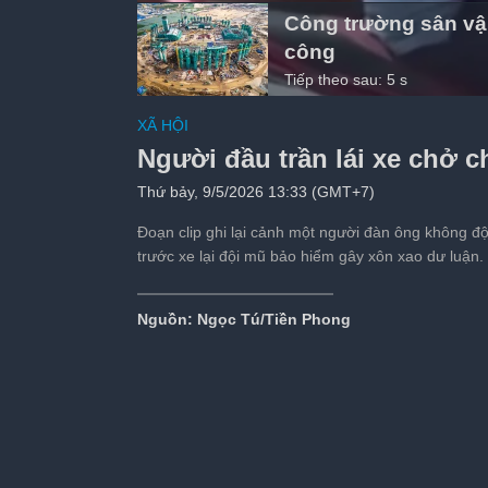
Công trường sân vậ
công
00:16
/
00:16
Tiếp theo sau:
4
s
XÃ HỘI
Người đầu trần lái xe chở 
Thứ bảy, 9/5/2026 13:33 (GMT+7)
Đoạn clip ghi lại cảnh một người đàn ông không độ
trước xe lại đội mũ bảo hiểm gây xôn xao dư luận.
Nguồn: Ngọc Tú/Tiền Phong