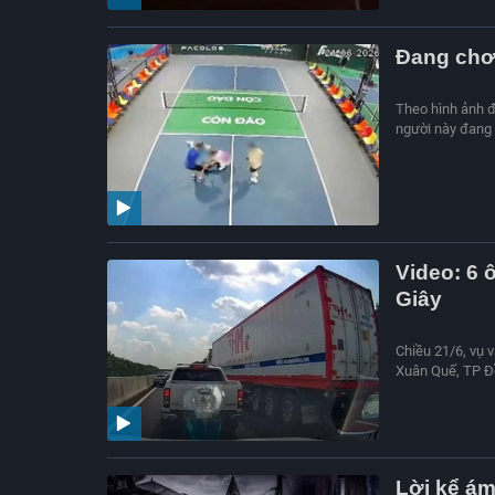
Đang chơi
Theo hình ảnh đư
người này đang 
Video: 6 
Giây
Chiều 21/6, vụ v
Xuân Quế, TP Đồ
Lời kể ám