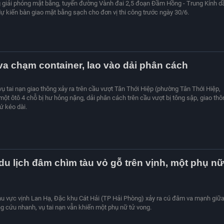
 giải phóng mặt bằng, tuyến đường Vành đai 2,5 đoạn Đầm Hồng - Trung Kính d
 dự kiến bàn giao mặt bằng sạch cho đơn vị thi công trước ngày 30/6.
 va chạm container, lao vào dải phân cách
vụ tai nạn giao thông xảy ra trên cầu vượt Tân Thới Hiệp (phường Tân Thới Hiệp,
ột ôtô 4 chỗ bị hư hỏng nặng, dải phân cách trên cầu vượt bị tông sập, giao thô
ứ kéo dài.
 du lịch đâm chìm tàu vỏ gỗ trên vịnh, một phụ nữ
hu vực vịnh Lan Hạ, Đặc khu Cát Hải (TP Hải Phòng) xảy ra cú đâm va mạnh giữa
g cứu nhanh, vụ tai nạn vẫn khiến một phụ nữ tử vong.