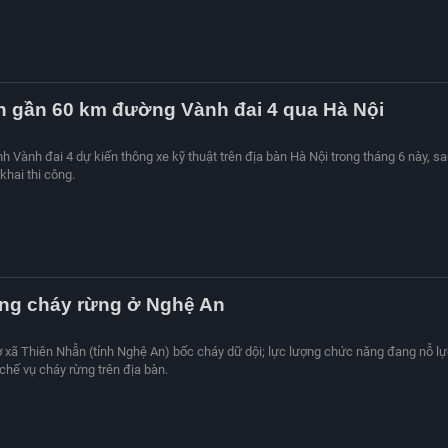
h gần 60 km đường Vành đai 4 qua Hà Nội
 Vành đai 4 dự kiến thông xe kỹ thuật trên địa bàn Hà Nội trong tháng 6 này, s
khai thi công.
ờng cháy rừng ở Nghệ An
ở xã Thiên Nhẫn (tỉnh Nghệ An) bốc cháy dữ dội; lực lượng chức năng đang nỗ l
chế vụ cháy rừng trên địa bàn.