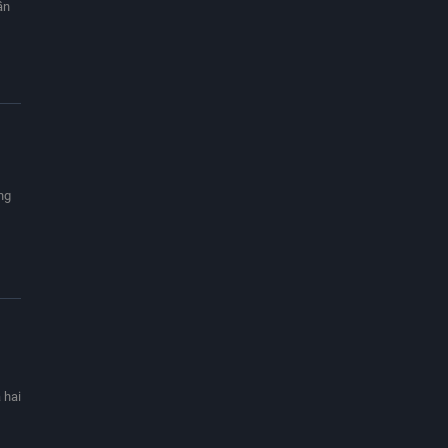
ần
ng
 hai