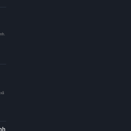
nh.
 xã
nh