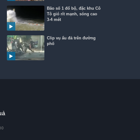
Bão số 1 đổ bộ, đặc khu Cô
Tô gió rít mạnh, sóng cao
3-4 mét
Clip vụ ẩu đả trên đường
phố
uả
10