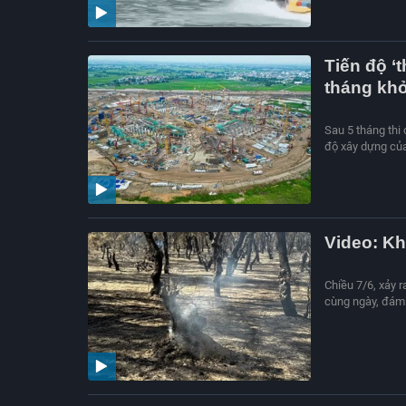
Tiến độ ‘
tháng kh
Sau 5 tháng thi
độ xây dựng củ
Video: K
Chiều 7/6, xảy 
cùng ngày, đám