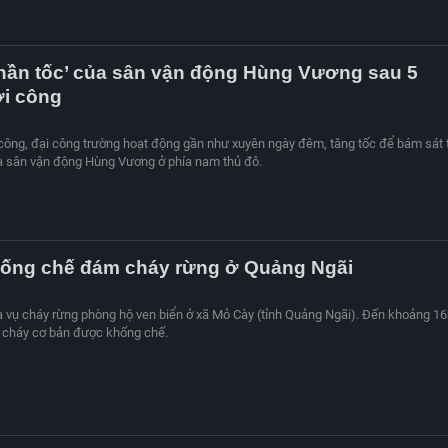
thần tốc’ của sân vận động Hùng Vương sau 5
ởi công
 công, đại công trường hoạt động gần như xuyên ngày đêm, tăng tốc để bám sát 
a sân vận động Hùng Vương ở phía nam thủ đô.
hống chế đám cháy rừng ở Quảng Ngãi
ra vụ cháy rừng phòng hộ ven biển ở xã Mỏ Cày (tỉnh Quảng Ngãi). Đến khoảng 1
 cháy cơ bản được khống chế.