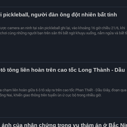
 pickleball, người đàn ông đột nhiên bất tỉnh
ợc camera an ninh tại sân pickleball ghi lại, vào khoảng 16 giờ chiều 21/6, khi
chơi cùng những người bạn trên sân thì bất ngờ khuỵu xuống, nằm ngửa và bất tỉ
ôtô tông liên hoàn trên cao tốc Long Thành - Dầu
a chạm liên hoàn giữa 6 ô tô xảy ra trên cao tốc Phan Thiết - Dầu Giây, đoạn qua
ng Nai, khiến giao thông trên tuyến ùn ứ cục bộ trong nhiều giờ.
 ảnh của nhân chứng trong vụ thảm án ở Bắc Ni