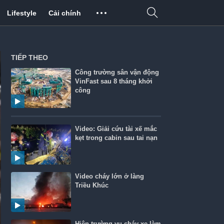
Lifestyle
Cải chính
TIẾP THEO
Công trường sân vận động
VinFast sau 8 tháng khởi
công
Video: Giải cứu tài xế mắc
kẹt trong cabin sau tai nạn
Video cháy lớn ở làng
Triều Khúc
Hiện trường vụ cháy xe làm