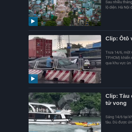
Sau nhiều tháng
lộ diện. Hà Nội
Clip: Ôtô
Trưa 14/6, một 
TP.HCM) khiến m
qua khu vực ùn 
Clip: Tàu
tử vong
Sáng 14/6 tại k
tàu. Dù được ứn