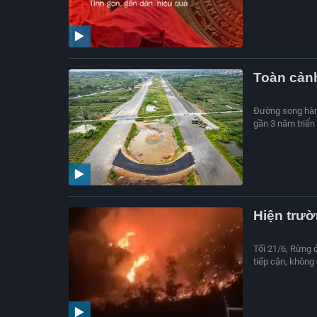
Toàn cản
Đường song hành
gần 3 năm triển 
Hiện trư
Tối 21/6, Rừng 
tiếp cận, không 