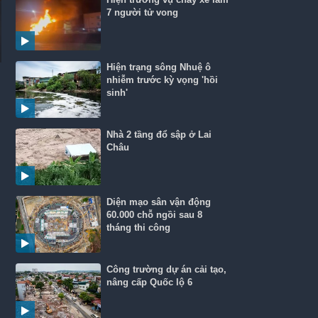
7 người tử vong
Hiện trạng sông Nhuệ ô
nhiễm trước kỳ vọng 'hồi
sinh'
Nhà 2 tầng đổ sập ở Lai
Châu
Diện mạo sân vận động
60.000 chỗ ngồi sau 8
tháng thi công
Công trường dự án cải tạo,
nâng cấp Quốc lộ 6