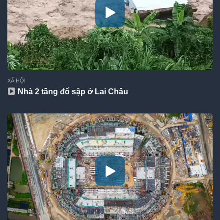
XÃ HỘI
Nhà 2 tầng đổ sập ở Lai Châu