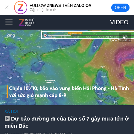
FOLLOW
ZNEWS
TRÊN
ZALO OA
OPEN
Cập nhật tin mới
VIDEO
XÃ HỘI
Dự báo đường đi của bão số 7 gây mưa lớn ở
miền Bắc