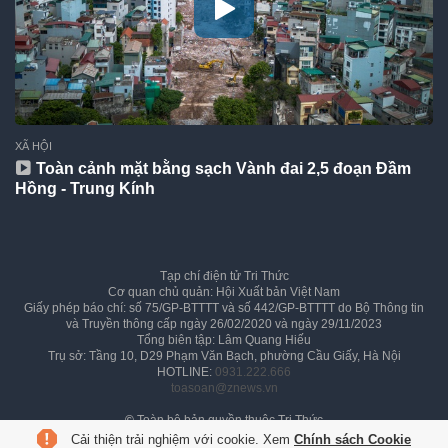
XÃ HỘI
Toàn cảnh mặt bằng sạch Vành đai 2,5 đoạn Đầm
Hồng - Trung Kính
Tạp chí điện tử Tri Thức
Cơ quan chủ quản: Hội Xuất bản Việt Nam
Giấy phép báo chí: số 75/GP-BTTTT và số 442/GP-BTTTT do Bộ Thông tin
và Truyền thông cấp ngày 26/02/2020 và ngày 29/11/2023
Tổng biên tập: Lâm Quang Hiếu
Trụ sở: Tầng 10, D29 Phạm Văn Bạch, phường Cầu Giấy, Hà Nội
HOTLINE:
0931.222.666
toasoan@znews.vn
©
Toàn bộ bản quyền thuộc Tri Thức
Cải thiện trải nghiệm với cookie. Xem
Chính sách Cookie