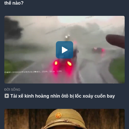
thế nào?
ĐỜI SỐNG
Tài xế kinh hoàng nhìn ôtô bị lốc xoáy cuốn bay