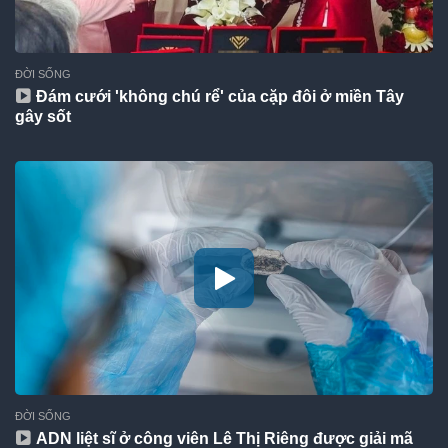
ĐỜI SỐNG
Đám cưới 'không chú rể' của cặp đôi ở miền Tây
gây sốt
ĐỜI SỐNG
ADN liệt sĩ ở công viên Lê Thị Riêng được giải mã