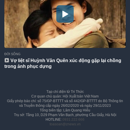
ĐỜI SỐNG
Vợ liệt sĩ Huỳnh Văn Quên xúc động gặp lại chồng
trong ảnh phục dựng
Tạp chí điện tử Tri Thức
Cơ quan chủ quản: Hội Xuất bản Việt Nam
Giấy phép báo chí: số 75/GP-BTTTT và số 442/GP-BTTTT do Bộ Thông tin
và Truyền thông cấp ngày 26/02/2020 và ngày 29/11/2023
Tổng biên tập: Lâm Quang Hiếu
Trụ sở: Tầng 10, D29 Phạm Văn Bạch, phường Cầu Giấy, Hà Nội
HOTLINE:
0931.222.666
toasoan@znews.vn