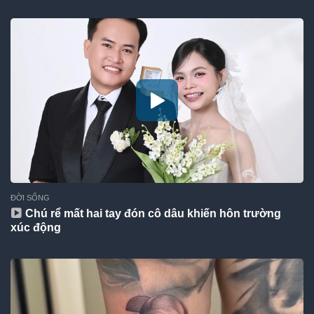
ĐỜI SỐNG
Chú rể mất hai tay đón cô dâu khiến hôn trường
xúc động