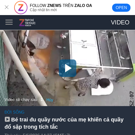
FOLLOW
ZNEWS
TRÊN
ZALO OA
OPEN
Cập nhật tin mới
VIDEO
Video sẽ chạy sau
0
Hủy
ĐỜI SỐNG
Bé trai đu quầy nước của mẹ khiến cả quầy
đổ sập trong tích tắc