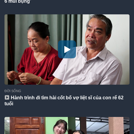
6 múi bụng'
ĐỜI SỐNG
Hành trình đi tìm hài cốt bố vợ liệt sĩ của con rể 62
tuổi