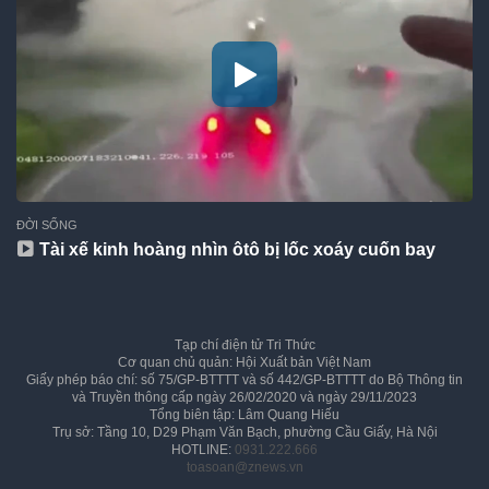
ĐỜI SỐNG
Tài xế kinh hoàng nhìn ôtô bị lốc xoáy cuốn bay
Tạp chí điện tử Tri Thức
Cơ quan chủ quản: Hội Xuất bản Việt Nam
Giấy phép báo chí: số 75/GP-BTTTT và số 442/GP-BTTTT do Bộ Thông tin
và Truyền thông cấp ngày 26/02/2020 và ngày 29/11/2023
Tổng biên tập: Lâm Quang Hiếu
Trụ sở: Tầng 10, D29 Phạm Văn Bạch, phường Cầu Giấy, Hà Nội
HOTLINE:
0931.222.666
toasoan@znews.vn