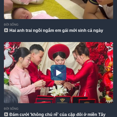
ĐỜI SỐNG
Hai anh trai ngồi ngắm em gái mới sinh cả ngày
ĐỜI SỐNG
Đám cưới 'không chú rể' của cặp đôi ở miền Tây