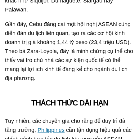
khác như Siquijor, Dumaguete, Siargao hay
Palawan.
Gần đây, Cebu đăng cai một hội nghị ASEAN cùng
diễn đàn du lịch liên quan, tạo ra các cơ hội kinh
doanh trị giá khoảng 1,44 tỷ peso (
23,4 triệu USD
).
Theo bà Zara-Loyola, đây là minh chứng cụ thể cho
thấy vai trò chủ nhà các sự kiện quốc tế có thể
mang lại lợi ích kinh tế đáng kể cho ngành du lịch
địa phương.
THÁCH THỨC DÀI HẠN
Tuy nhiên, các chuyên gia cho rằng để duy trì đà
tăng trưởng,
Philippines
cần tận dụng hiệu quả các
chính sách hợp tác du lịch khu vực của ASEAN,