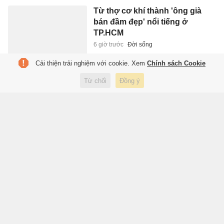
Từ thợ cơ khí thành 'ông già
bán đầm đẹp' nổi tiếng ở
TP.HCM
6 giờ trước
Đời sống
Cải thiện trải nghiệm với cookie. Xem
Chính sách Cookie
Chèn ép xe trên cao tốc Hà Nội -
Từ chối
Đồng ý
Lạng Sơn, tài xế bị phạt 45 triệu
6 giờ trước
Xã hội
Trưng bày sách, báo, ảnh khắc
họa chân dung chiến sĩ Công
an Thủ đô
6 giờ trước
Xuất bản
Sinh viên hợp tác BMW làm ôtô
điện không cần sạc