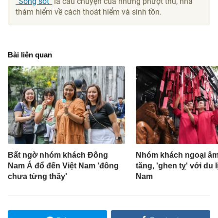
“Sống sót”
là câu chuyện của những phượt thủ, nhà
thám hiểm về cách thoát hiểm và sinh tồn.
Bài liên quan
Bất ngờ nhóm khách Đông
Nhóm khách ngoại âm
Nam Á đổ đến Việt Nam 'đông
tăng, 'ghen tỵ' với du l
chưa từng thấy'
Nam