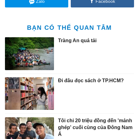
Zalo
Facebook
BẠN CÓ THỂ QUAN TÂM
Tràng An quá tải
Đi đâu đọc sách ở TP.HCM?
Tôi chi 20 triệu đồng đến 'mảnh
ghép' cuối cùng của Đông Nam
Á