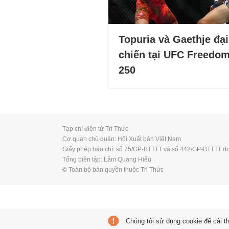
Topuria và Gaethje đại
chiến tại UFC Freedo
250
Tạp chí điện tử Tri Thức
Cơ quan chủ quản: Hội Xuất bản Việt Nam
Giấy phép báo chí: số 75/GP-BTTTT và số 442/GP-BTTTT do
Tổng biên tập: Lâm Quang Hiếu
© Toàn bộ bản quyền thuộc Tri Thức
Chúng tôi sử dụng cookie để cải t