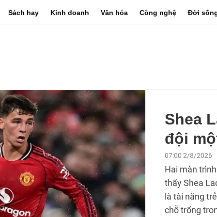
Sách hay
Kinh doanh
Văn hóa
Công nghệ
Đời sốn
Shea L
đội mộ
07:00 2/8/2026
Hai màn trình 
thấy Shea La
là tài năng t
chỗ trống tro