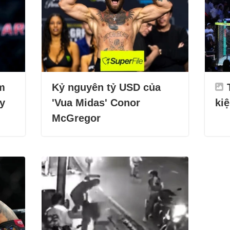
m
Kỷ nguyên tỷ USD của
ây
'Vua Midas' Conor
ki
McGregor