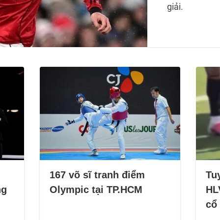
giải.
167 võ sĩ tranh điểm
Tu
ng
Olympic tại TP.HCM
HL
cổ