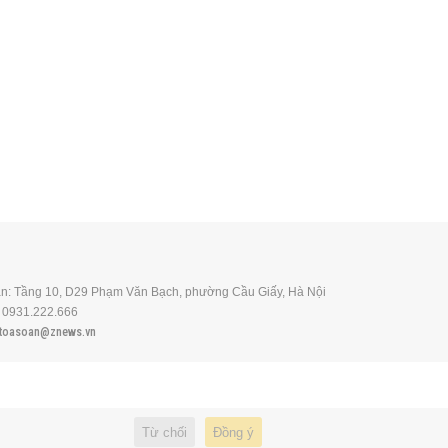
n: Tầng 10, D29 Phạm Văn Bạch, phường Cầu Giấy, Hà Nội
: 0931.222.666
toasoan@znews.vn
Từ chối
Đồng ý