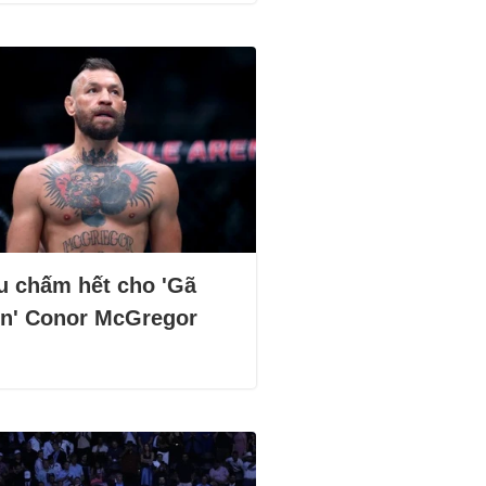
u chấm hết cho 'Gã
ên' Conor McGregor