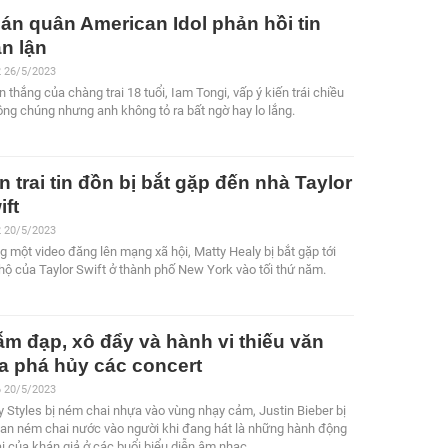
án quân American Idol phản hồi tin
an lận
2 26/5/2023
n thắng của chàng trai 18 tuổi, Iam Tongi, vấp ý kiến trái chiều
ông chúng nhưng anh không tỏ ra bất ngờ hay lo lắng.
n trai tin đồn bị bắt gặp đến nhà Taylor
ift
2 20/5/2023
g một video đăng lên mạng xã hội, Matty Healy bị bắt gặp tới
hộ của Taylor Swift ở thành phố New York vào tối thứ năm.
ẫm đạp, xô đẩy và hành vi thiếu văn
a phá hủy các concert
6 20/5/2023
y Styles bị ném chai nhựa vào vùng nhạy cảm, Justin Bieber bị
fan ném chai nước vào người khi đang hát là những hành động
ại của khán giả ở các buổi biểu diễn âm nhạc.