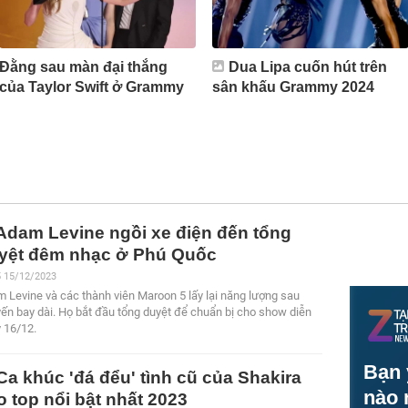
Đằng sau màn đại thắng
Dua Lipa cuốn hút trên
của Taylor Swift ở Grammy
sân khấu Grammy 2024
Adam Levine ngồi xe điện đến tổng
yệt đêm nhạc ở Phú Quốc
5 15/12/2023
 Levine và các thành viên Maroon 5 lấy lại năng lượng sau
ến bay dài. Họ bắt đầu tổng duyệt để chuẩn bị cho show diễn
 16/12.
Bạn 
Ca khúc 'đá đểu' tình cũ của Shakira
nào 
o top nổi bật nhất 2023