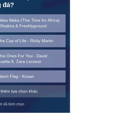
 đá?
aka Waka (This Time for Africa)
 Shakira & Freshlyground
he Cup of Life - Ricky Martin
his Ones For You - David
uetta ft. Zara Larsson
avin Flag - Knaan
thêm lựa chọn khác
i đã bình chọn