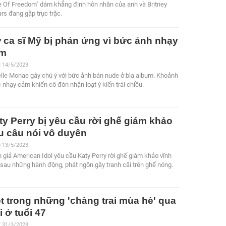
e Of Freedom" dám khẳng định hôn nhân của anh và Britney
rs đang gặp trục trặc.
 ca sĩ Mỹ bị phản ứng vì bức ảnh nhạy
m
8 14/5/2023
lle Monae gây chú ý với bức ảnh bán nude ở bìa album. Khoảnh
 nhạy cảm khiến cô đón nhận loạt ý kiến trái chiều.
ty Perry bị yêu cầu rời ghế giám khảo
u câu nói vô duyên
0 13/5/2023
 giả American Idol yêu cầu Katy Perry rời ghế giám khảo vĩnh
 sau những hành động, phát ngôn gây tranh cãi trên ghế nóng.
t trong những 'chàng trai mùa hè' qua
i ở tuổi 47
7 31/3/2023