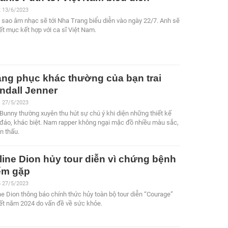
2 13/6/2023
 sao âm nhạc sẽ tới Nha Trang biểu diễn vào ngày 22/7. Anh sẽ
iết mục kết hợp với ca sĩ Việt Nam.
ang phục khác thường của bạn trai
ndall Jenner
1 27/5/2023
Bunny thường xuyên thu hút sự chú ý khi diện những thiết kế
đáo, khác biệt. Nam rapper không ngại mặc đồ nhiều màu sắc,
n thấu.
line Dion hủy tour diễn vì chứng bệnh
ếm gặp
5 27/5/2023
ne Dion thông báo chính thức hủy toàn bộ tour diễn “Courage”
hết năm 2024 do vấn đề về sức khỏe.