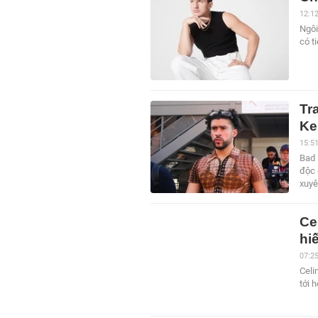
12:1
Ngôi
có t
Tr
Ke
15:5
Bad 
độc 
xuyê
Ce
hi
07:2
Celi
tới 