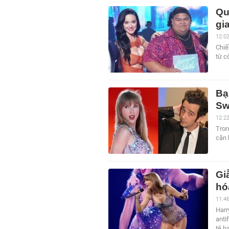
Qu
gi
12:0
Chiế
từ c
Bạ
Sw
12:2
Tron
căn 
Gi
hó
11:4
Harr
anti
tệ h