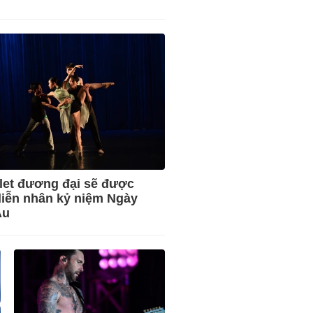
let đương đại sẽ được
iễn nhân kỷ niệm Ngày
Âu