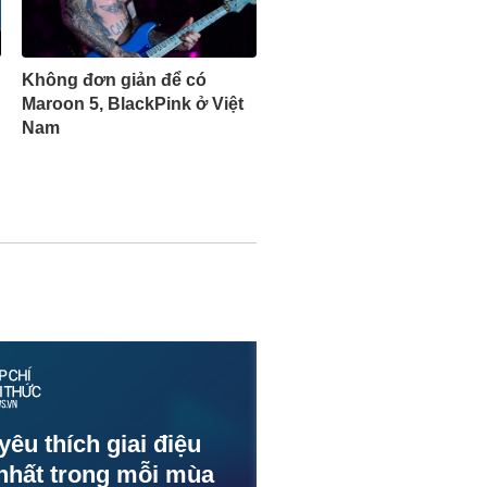
Không đơn giản để có
Maroon 5, BlackPink ở Việt
Nam
yêu thích giai điệu
nhất trong mỗi mùa