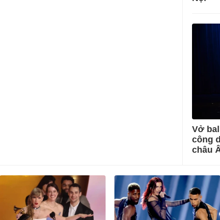
Vở bal
công d
châu 