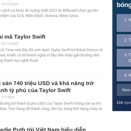
bóng
6 15/12/2023
 sách ca khúc ấn tượng nhất 2023 do Billboard chọn gọi tên
phẩm của SZA, Billie Eilish, Shakira, Miley Cyrus.
1.
W
-
ải mã Taylor Swift
2.
T
0 10/12/2023
chí Time mới đây đã vinh danh Taylor Swift trở thành Person of
3.
T
year, khiến cô trở thành nghệ sĩ đầu tiên nhận giải thưởng nhờ
G
g thành tựu nghệ thuật.
4.
W
i sản 740 triệu USD và khả năng trở
ành tỷ phú của Taylor Swift
Xem 
2 1/7/2023
218
ngườ
đường trở thành tỷ phú USD của Taylor Swift không còn xa khi
Eras Tour đang rất thành công, liên tục trong tình trạng cháy vé.
arlie Puth tới Việt Nam biểu diễn