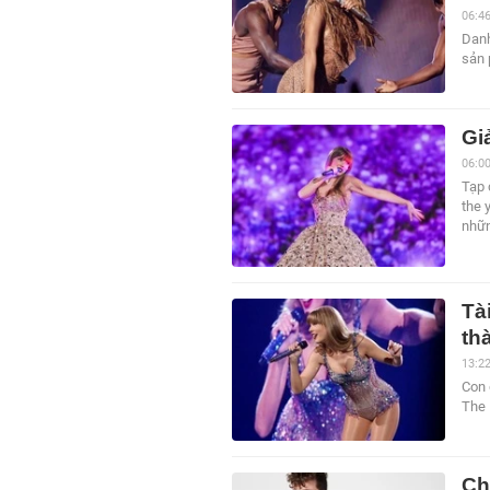
06:4
Danh
sản 
Gi
06:0
Tạp 
the 
nhữn
Tà
th
13:2
Con 
The 
Ch