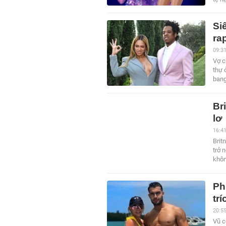
Si
ra
09:3
Vợ c
thự 
bang
Br
lơ
16:4
Brit
trở 
khôn
Ph
trí
20:5
Vũ c