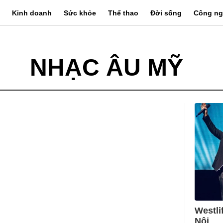
Kinh doanh
Sức khỏe
Thể thao
Đời sống
Công ng
NHẠC ÂU MỸ
Westli
Nội