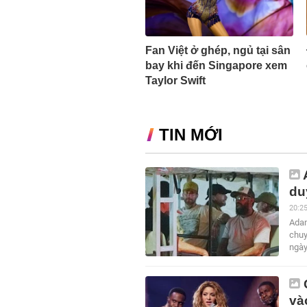
Fan Việt ở ghép, ngủ tại sân
bay khi đến Singapore xem
Taylor Swift
TIN MỚI
du
20:2
Adam
chuy
ngày
và