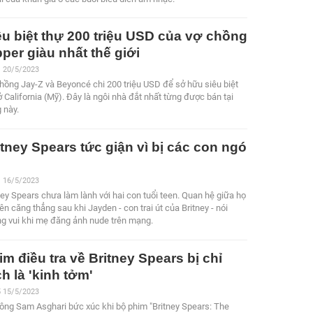
êu biệt thự 200 triệu USD của vợ chồng
pper giàu nhất thế giới
1 20/5/2023
hồng Jay-Z và Beyoncé chi 200 triệu USD để sở hữu siêu biệt
ở California (Mỹ). Đây là ngôi nhà đắt nhất từng được bán tại
 này.
itney Spears tức giận vì bị các con ngó
1 16/5/2023
ney Spears chưa làm lành với hai con tuổi teen. Quan hệ giữa họ
nên căng thẳng sau khi Jayden - con trai út của Britney - nói
g vui khi mẹ đăng ảnh nude trên mạng.
im điều tra về Britney Spears bị chỉ
ch là 'kinh tởm'
5 15/5/2023
ông Sam Asghari bức xúc khi bộ phim "Britney Spears: The