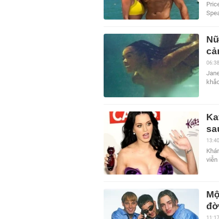
Pric
Spea
Nữ
cả
06:3
Jane
khắc
Ka
sa
13:4
Khán
viễn
Mộ
đờ
11:1