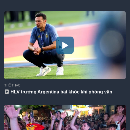
THỂ THAO
HLV trưởng Argentina bật khóc khi phỏng vấn