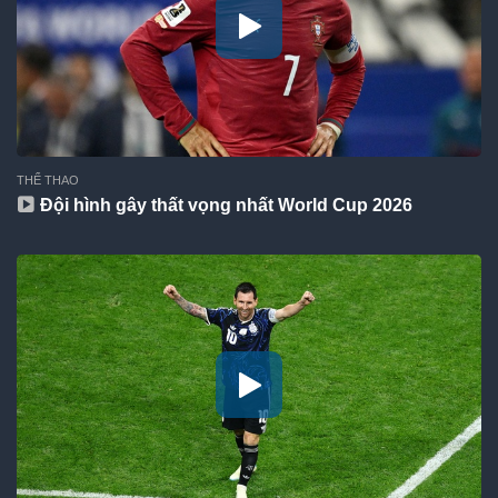
THỂ THAO
Đội hình gây thất vọng nhất World Cup 2026