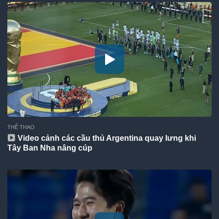
THỂ THAO
Video cảnh các cầu thủ Argentina quay lưng khi
Tây Ban Nha nâng cúp