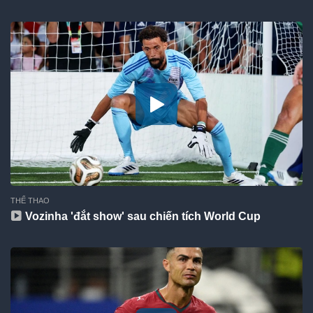
THỂ THAO
Vozinha 'đắt show' sau chiến tích World Cup