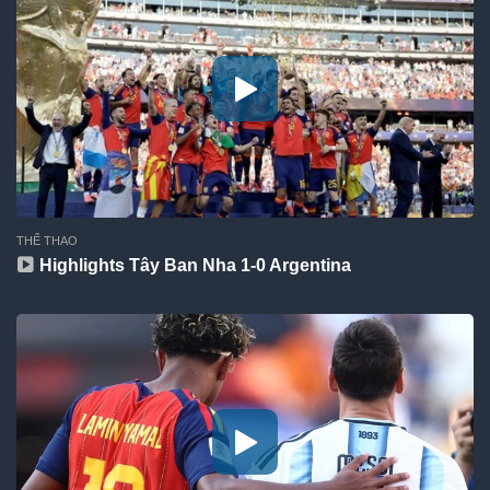
THỂ THAO
Highlights Tây Ban Nha 1-0 Argentina