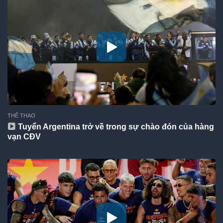
THỂ THAO
Tuyển Argentina trở về trong sự chào đón của hàng
vạn CĐV