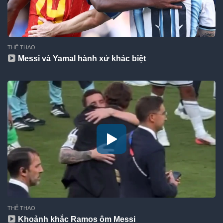
THỂ THAO
Messi và Yamal hành xử khác biệt
THỂ THAO
Khoảnh khắc Ramos ôm Messi