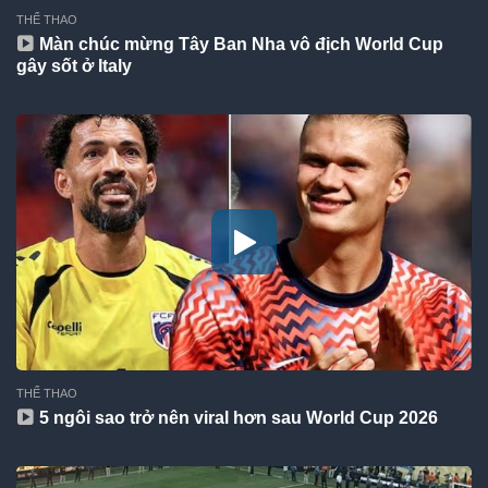
THỂ THAO
Màn chúc mừng Tây Ban Nha vô địch World Cup
gây sốt ở Italy
THỂ THAO
5 ngôi sao trở nên viral hơn sau World Cup 2026