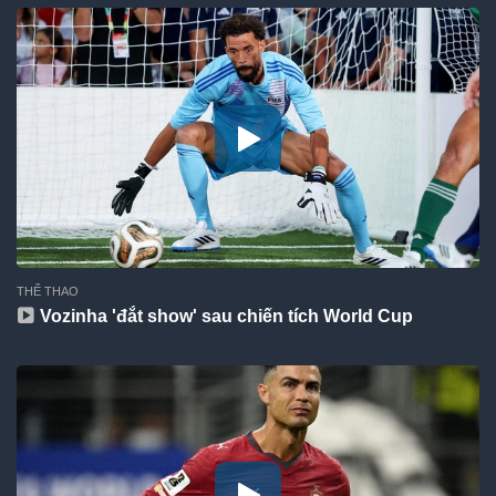
THỂ THAO
Vozinha 'đắt show' sau chiến tích World Cup