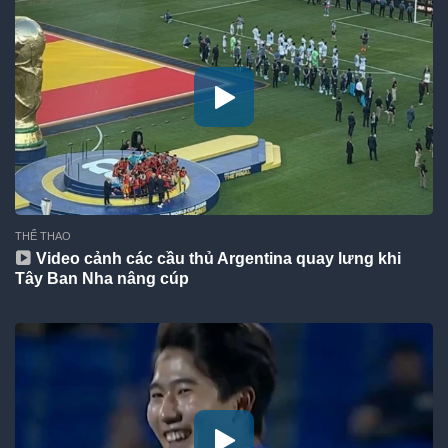
THỂ THAO
Video cảnh các cầu thủ Argentina quay lưng khi
Tây Ban Nha nâng cúp