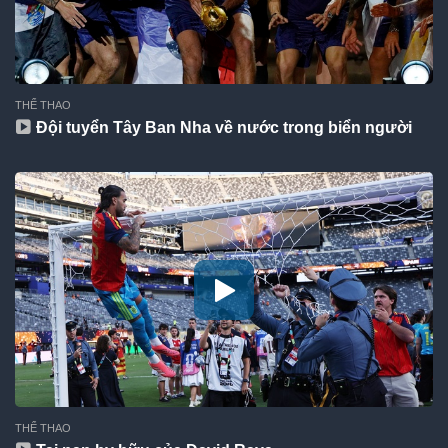
THỂ THAO
Đội tuyển Tây Ban Nha về nước trong biển người
THỂ THAO