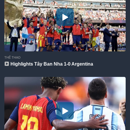
THỂ THAO
Highlights Tây Ban Nha 1-0 Argentina