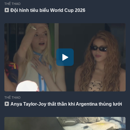
THỂ THAO
Đội hình tiêu biểu World Cup 2026
THỂ THAO
Anya Taylor-Joy thất thần khi Argentina thủng lưới