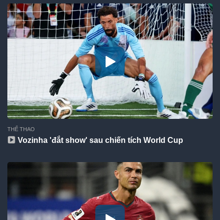
THỂ THAO
Vozinha 'đắt show' sau chiến tích World Cup