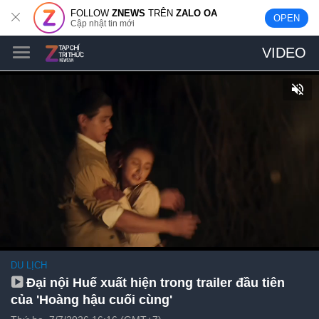
FOLLOW
ZNEWS
TRÊN
ZALO OA
OPEN
Cập nhật tin mới
VIDEO
DU LỊCH
Đại nội Huế xuất hiện trong trailer đầu tiên
của 'Hoàng hậu cuối cùng'