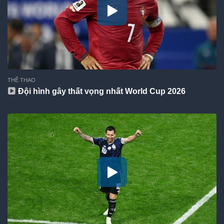
THỂ THAO
Đội hình gây thất vọng nhất World Cup 2026