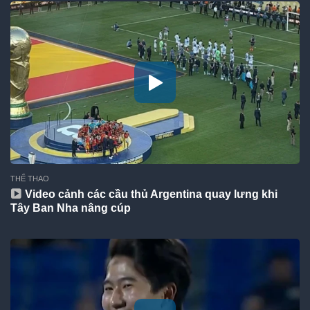
THỂ THAO
Video cảnh các cầu thủ Argentina quay lưng khi
Tây Ban Nha nâng cúp