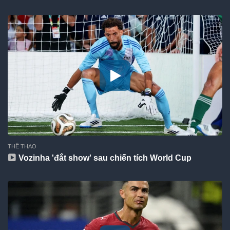
THỂ THAO
Vozinha 'đắt show' sau chiến tích World Cup