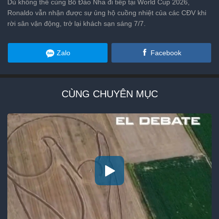
Dù không thể cùng Bồ Đào Nha đi tiếp tại World Cup 2026,
Ronaldo vẫn nhận được sự ủng hộ cuồng nhiệt của các CĐV khi
rời sân vận động, trở lại khách sạn sáng 7/7.
Zalo
Facebook