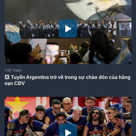
THỂ THAO
Tuyển Argentina trở về trong sự chào đón của hàng
vạn CĐV