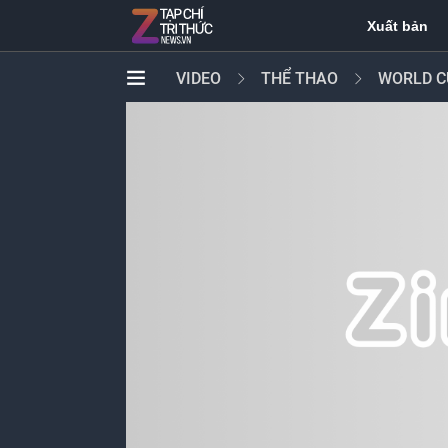
Xuất bản
VIDEO
THỂ THAO
WORLD C