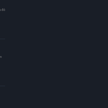
a đó
ân