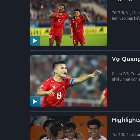
Tối 7/8, Việt N
tiến vào bán kết 
Vợ Quang
Chiều 7/8, Znew
nhiều nhất lịch 
Highlight
Tối 4/8, Thái La