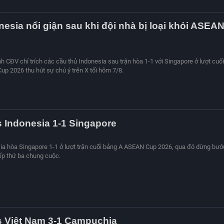
esia nổi giận sau khi đội nhà bị loại khỏi ASEA
nh CĐV chỉ trích các cầu thủ Indonesia sau trận hòa 1-1 với Singapore ở lượt cuối
p 2026 thu hút sự chú ý trên X tối hôm 7/8.
s Indonesia 1-1 Singapore
sia hòa Singapore 1-1 ở lượt trận cuối bảng A ASEAN Cup 2026, qua đó dừng bướ
 xếp thứ ba chung cuộc.
s Việt Nam 3-1 Campuchia