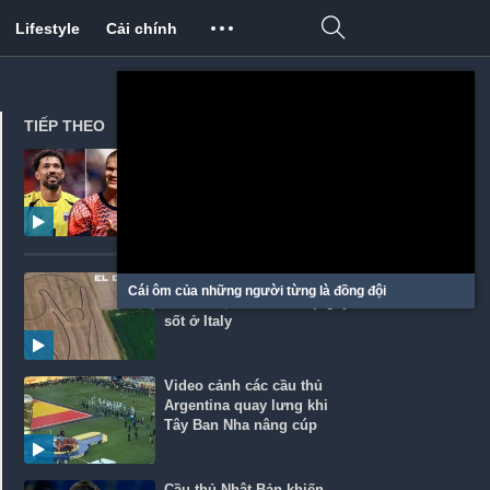
Lifestyle
Cải chính
TIẾP THEO
5 ngôi sao trở nên viral
hơn sau World Cup 2026
Màn chúc mừng Tây Ban
Cái ôm của những người từng là đồng đội
Nha vô địch World Cup gây
sốt ở Italy
Video cảnh các cầu thủ
Argentina quay lưng khi
Tây Ban Nha nâng cúp
Cầu thủ Nhật Bản khiến