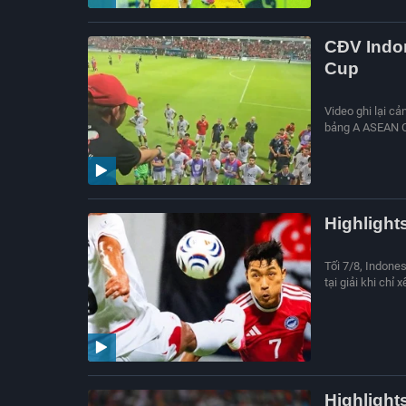
CĐV Indon
Cup
Video ghi lại cả
bảng A ASEAN Cu
Highlight
Tối 7/8, Indone
tại giải khi chỉ
Highlight