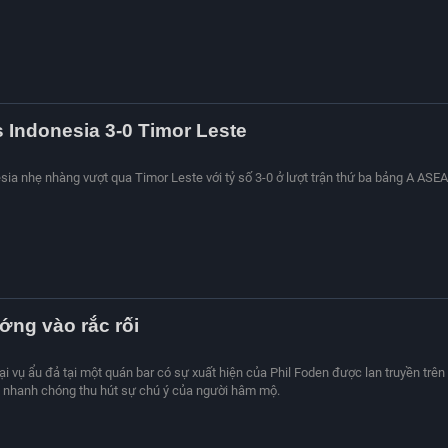
s Indonesia 3-0 Timor Leste
esia nhẹ nhàng vượt qua Timor Leste với tỷ số 3-0 ở lượt trận thứ ba bảng A ASE
ng vào rắc rối
ại vụ ẩu đả tại một quán bar có sự xuất hiện của Phil Foden được lan truyền trên
 nhanh chóng thu hút sự chú ý của người hâm mộ.