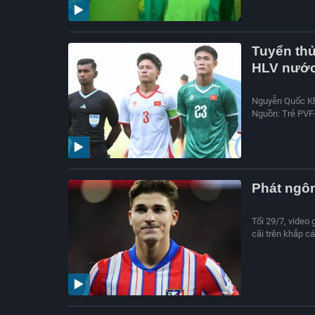
Tuyển thủ
HLV nước
Nguyễn Quốc Khá
Nguồn: Trẻ PVF
Phát ngôn
Tối 29/7, video 
cãi trên khắp c