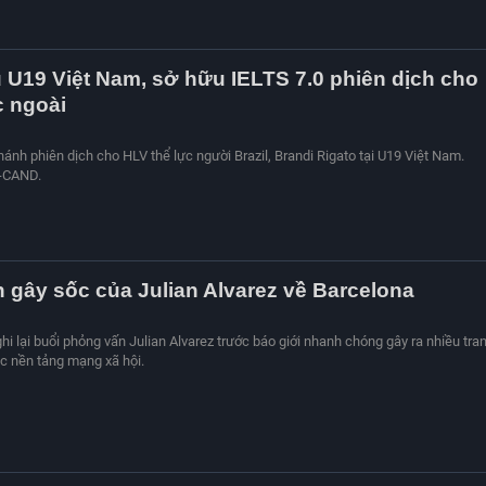
 U19 Việt Nam, sở hữu IELTS 7.0 phiên dịch cho
 ngoài
nh phiên dịch cho HLV thể lực người Brazil, Brandi Rigato tại U19 Việt Nam.
-CAND.
 gây sốc của Julian Alvarez về Barcelona
ghi lại buổi phỏng vấn Julian Alvarez trước báo giới nhanh chóng gây ra nhiều tra
ác nền tảng mạng xã hội.