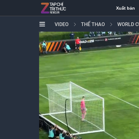
Xuất bản
VIDEO
THỂ THAO
WORLD C