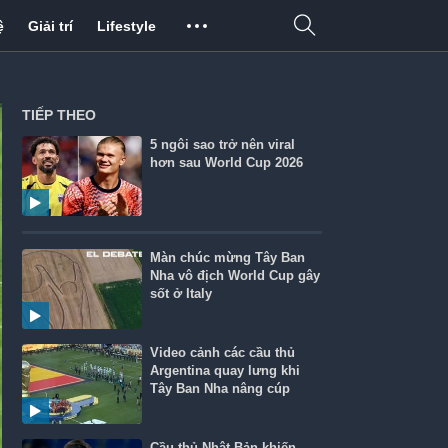
ệ
Giải trí
Lifestyle
TIẾP THEO
5 ngôi sao trở nên viral
hơn sau World Cup 2026
Màn chúc mừng Tây Ban
Nha vô địch World Cup gây
sốt ở Italy
Video cảnh các cầu thủ
Argentina quay lưng khi
Tây Ban Nha nâng cúp
Cầu thủ Nhật Bản khiến