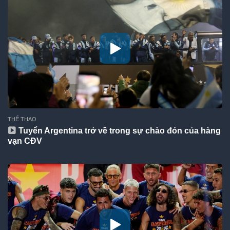
THỂ THAO
Tuyển Argentina trở về trong sự chào đón của hàng
vạn CĐV