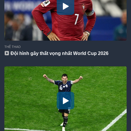
THỂ THAO
Đội hình gây thất vọng nhất World Cup 2026