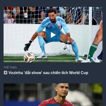
THỂ THAO
Vozinha 'đắt show' sau chiến tích World Cup