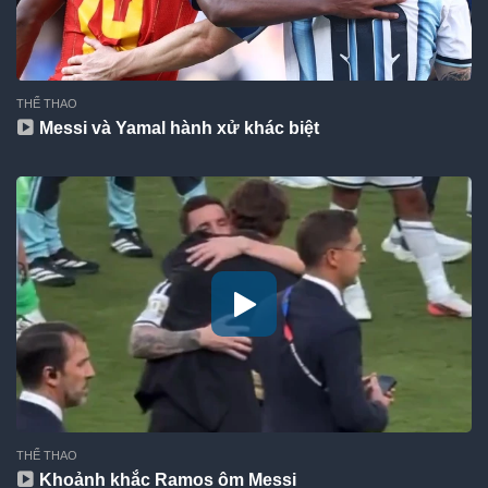
THỂ THAO
Messi và Yamal hành xử khác biệt
THỂ THAO
Khoảnh khắc Ramos ôm Messi