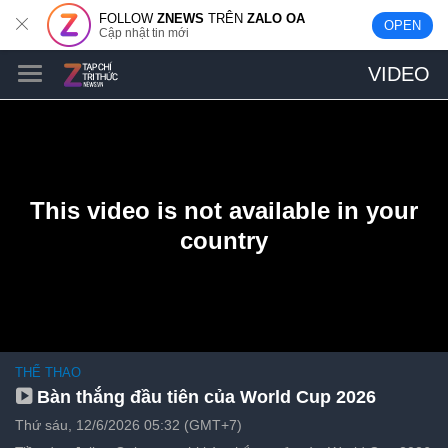
FOLLOW
ZNEWS
TRÊN
ZALO OA
OPEN
Cập nhật tin mới
VIDEO
THỂ THAO
Bàn thắng đầu tiên của World Cup 2026
Thứ sáu, 12/6/2026 05:32 (GMT+7)