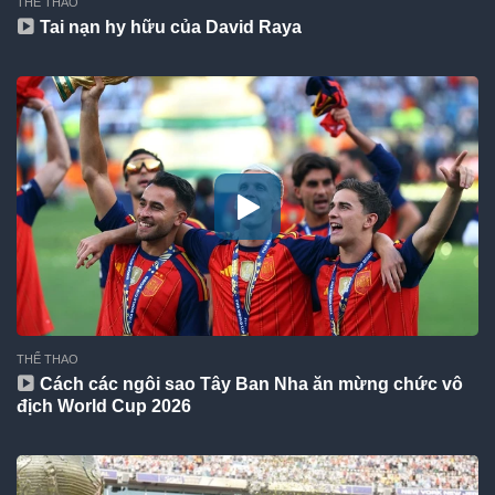
THỂ THAO
Tai nạn hy hữu của David Raya
THỂ THAO
Cách các ngôi sao Tây Ban Nha ăn mừng chức vô
địch World Cup 2026