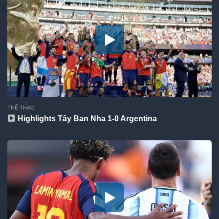
THỂ THAO
Highlights Tây Ban Nha 1-0 Argentina