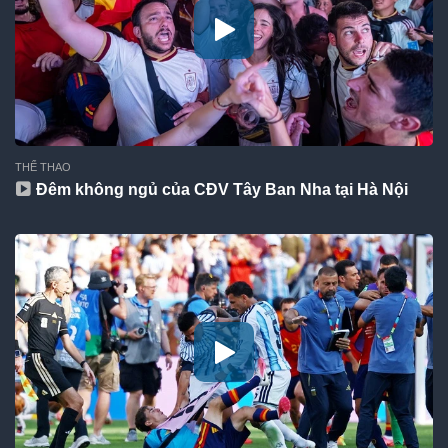
THỂ THAO
Đêm không ngủ của CĐV Tây Ban Nha tại Hà Nội