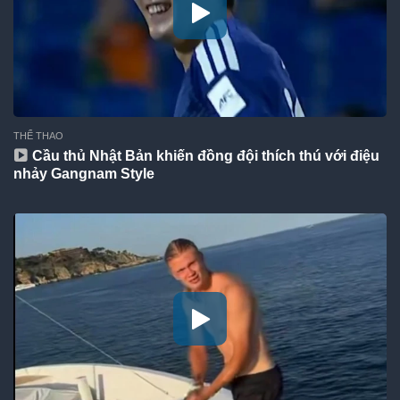
THỂ THAO
Cầu thủ Nhật Bản khiến đồng đội thích thú với điệu
nhảy Gangnam Style