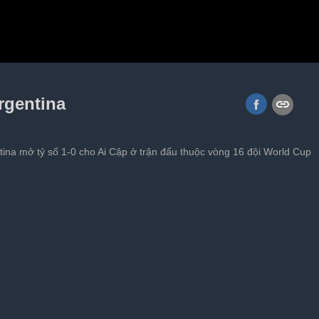
rgentina
tina mở tỷ số 1-0 cho Ai Cập ở trận đấu thuộc vòng 16 đội World Cup