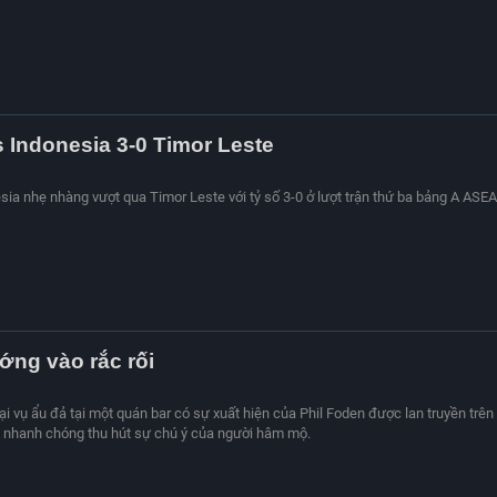
s Indonesia 3-0 Timor Leste
esia nhẹ nhàng vượt qua Timor Leste với tỷ số 3-0 ở lượt trận thứ ba bảng A ASE
ng vào rắc rối
ại vụ ẩu đả tại một quán bar có sự xuất hiện của Phil Foden được lan truyền trên
 nhanh chóng thu hút sự chú ý của người hâm mộ.