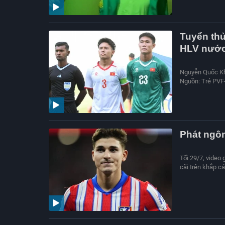
Tuyển thủ
HLV nước
Nguyễn Quốc Khá
Nguồn: Trẻ PVF
Phát ngôn
Tối 29/7, video 
cãi trên khắp c