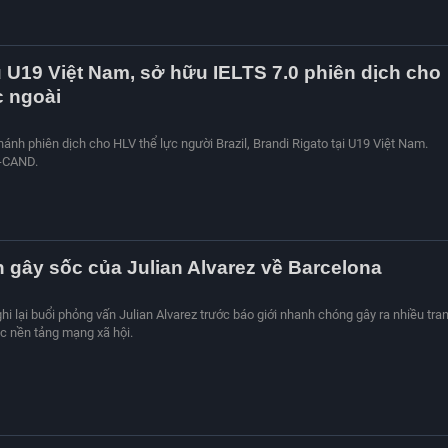
 U19 Việt Nam, sở hữu IELTS 7.0 phiên dịch cho
 ngoài
nh phiên dịch cho HLV thể lực người Brazil, Brandi Rigato tại U19 Việt Nam.
-CAND.
 gây sốc của Julian Alvarez về Barcelona
ghi lại buổi phỏng vấn Julian Alvarez trước báo giới nhanh chóng gây ra nhiều tra
ác nền tảng mạng xã hội.