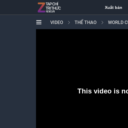
Xuất bản
VIDEO
THỂ THAO
WORLD C