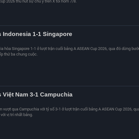
p 2026 thu hút sự chú ý trên X tối hôm 7/8.
s Indonesia 1-1 Singapore
sia hòa Singapore 1-1 ở lượt trận cuối bảng A ASEAN Cup 2026, qua đó dừng bướ
 xếp thứ ba chung cuộc.
s Việt Nam 3-1 Campuchia
am vượt qua Campuchia với tỷ số 3-1 ở lượt trận cuối bảng A ASEAN Cup 2026, qu
với vị trí nhất bảng.