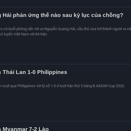
 Hải phản ứng thế nào sau kỷ lục của chồng?
s có buổi phỏng vấn với vợ Nguyễn Quang Hải, cầu thủ vừa trở thành người ra s
sử tuyển Việt Nam với 84 trận.
s Thái Lan 1-0 Philippines
n vượt qua Philippines với tỷ số 1-0 ở lượt trận thứ 3 bảng B ASEAN Cup 2026.
s Myanmar 7-2 Lào