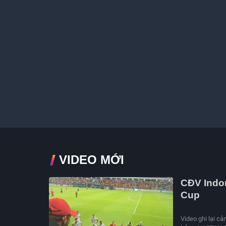
VIDEO MỚI
CĐV Indon
Cup
Video ghi lại cả