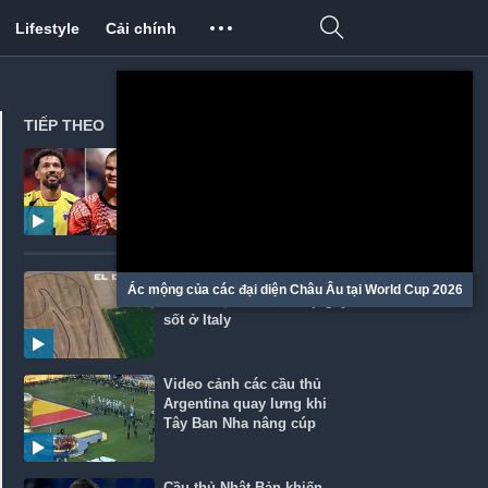
Lifestyle
Cải chính
TIẾP THEO
5 ngôi sao trở nên viral
hơn sau World Cup 2026
Màn chúc mừng Tây Ban
Ác mộng của các đại diện Châu Âu tại World Cup 2026
Nha vô địch World Cup gây
sốt ở Italy
Video cảnh các cầu thủ
Argentina quay lưng khi
Tây Ban Nha nâng cúp
Cầu thủ Nhật Bản khiến