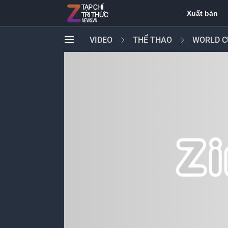
Xuất bản
VIDEO
THỂ THAO
WORLD C