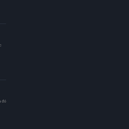
c
a đó