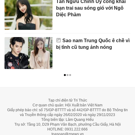
Tần Ngưu Chính Uy công khai
bạn trai sau sóng gió với Ngô
Diệc Phàm
Sao nam Trung Quốc ê chề vì
bị tình cũ tung ảnh nóng
Tạp chí điện tử Tri Thức
Cơ quan chủ quản: Hội Xuất bản Việt Nam
Giấy phép báo chí: số 75/GP-BTTTT và số 442/GP-BTTTT do Bộ Thông tin
và Truyền thông cấp ngày 26/02/2020 và ngày 29/11/2023
Tổng biên tập: Lâm Quang Hiếu
Trụ sở: Tầng 10, D29 Phạm Văn Bạch, phường Cầu Giấy, Hà Nội
HOTLINE:
0931.222.666
toasoan@znews.vn