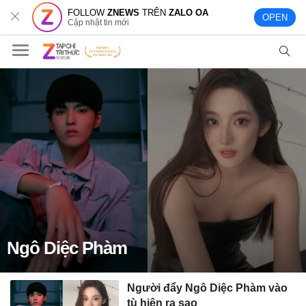
FOLLOW
ZNEWS
TRÊN
ZALO OA
OPEN
Cập nhật tin mới
Ngô Diệc Phàm
Người đẩy Ngô Diệc Phàm vào
tù hiện ra sao