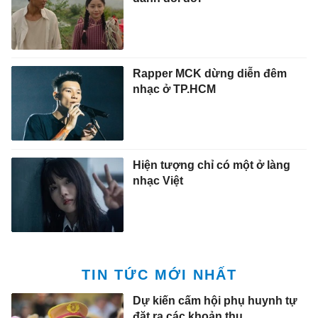
Rapper MCK dừng diễn đêm
nhạc ở TP.HCM
Hiện tượng chỉ có một ở làng
nhạc Việt
TIN TỨC MỚI NHẤT
Dự kiến cấm hội phụ huynh tự
đặt ra các khoản thu