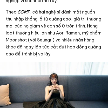
nghiệp vì scandal
ma túy
.
Theo
SCMP,
cả hai nghệ sĩ đánh mất nguồn
thu nhập khổng lồ từ quảng cáo, g
iá trị thương
mại của họ giảm về con số 0 tròn trĩnh. H
àng
loạt thương hiệu lớn như
Aori Ramen, mỹ phẩm
Moonshot
(với Seungri) và nhiều nhãn hàng
khác đã
ngay lập tức cắt đứt hợp đồng quảng
cáo
để
tránh bị vạ lây.