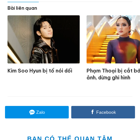
Bài liên quan
Kim Soo Hyun bị tố nói dối
Phạm Thoại bị cắt bớ
ảnh, dừng ghi hình
Zalo
Facebook
BẠN CÓ THỂ QUAN TÂM