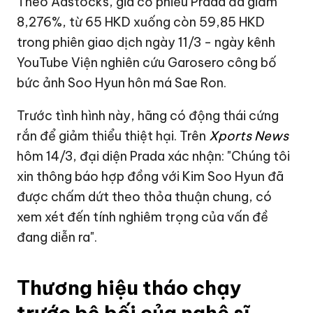
Theo Aastocks, giá cổ phiếu Prada đã giảm
8,276%, từ 65 HKD xuống còn 59,85 HKD
trong phiên giao dịch ngày 11/3 - ngày kênh
YouTube Viện nghiên cứu Garosero công bố
bức ảnh Soo Hyun hôn má Sae Ron.
Trước tình hình này, hãng có động thái cứng
rắn để giảm thiểu thiệt hại. Trên
Xports News
hôm 14/3, đại diện Prada xác nhận: "Chúng tôi
xin thông báo hợp đồng với Kim Soo Hyun đã
được chấm dứt theo thỏa thuận chung, có
xem xét đến tính nghiêm trọng của vấn đề
đang diễn ra".
Thương hiệu tháo chạy
trước bê bối của nghệ sĩ