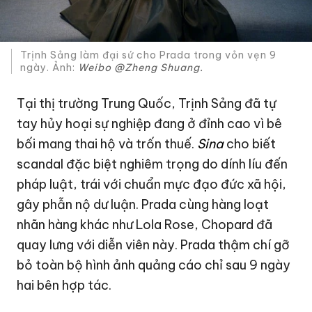
Trịnh Sảng làm đại sứ cho Prada trong vỏn vẹn 9
ngày. Ảnh:
Weibo @Zheng Shuang.
Tại thị trường Trung Quốc,
Trịnh Sảng
đã tự
tay hủy hoại sự nghiệp đang ở đỉnh cao vì bê
bối
mang thai hộ và trốn thuế
.
Sina
cho biết
scandal đặc biệt nghiêm trọng do dính líu đến
pháp luật, trái với chuẩn mực đạo đức xã hội,
gây phẫn nộ dư luận.
Prada
cùng hàng loạt
nhãn hàng khác như
Lola Rose, Chopard
đã
quay lưng với diễn viên này
. Prada thậm chí gỡ
bỏ toàn bộ hình ảnh quảng cáo chỉ sau 9 ngày
hai bên hợp tác.