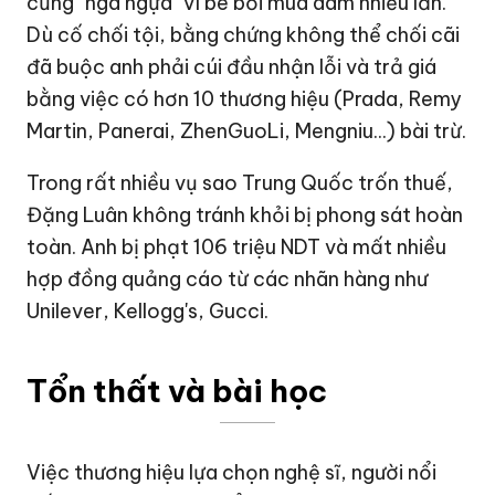
cũng "ngã ngựa" vì bê bối
mua dâm nhiều lần
.
Dù cố chối tội, bằng chứng không thể chối cãi
đã buộc anh phải cúi đầu nhận lỗi và trả giá
bằng việc có hơn
10 thương hiệu
(
Prada
,
Remy
Martin, Panerai, ZhenGuoLi, Mengniu
...) bài trừ.
Trong rất nhiều vụ sao Trung Quốc trốn thuế,
Đặng Luân
không tránh khỏi bị phong sát hoàn
toàn. Anh bị phạt
106 triệu NDT
và mất nhiều
hợp đồng quảng cáo từ các nhãn hàng như
Unilever, Kellogg's, Gucci
.
Tổn thất và bài học
Việc thương hiệu lựa chọn nghệ sĩ, người nổi