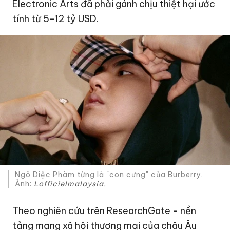
Electronic Arts đã phải gánh chịu thiệt hại ước
tính từ 5-
12 tỷ USD
.
Ngô Diệc Phàm từng là "con cưng" của Burberry.
Ảnh:
Lofficielmalaysia.
Theo nghiên cứu trên ResearchGate - nền
tảng mạng xã hội thương mại của châu Âu