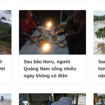
ở
Sau bão Noru, người
Sa
ười
Quảng Nam sống nhiều
hứ
ngày không có điện
nă