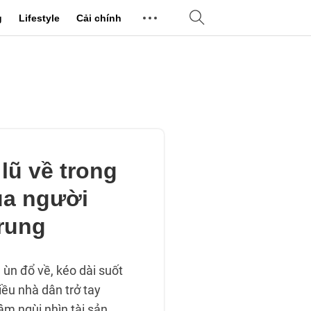
g
Lifestyle
Cải chính
 lũ về trong
ủa người
rung
n ùn đổ về, kéo dài suốt
ều nhà dân trở tay
ậm ngùi nhìn tài sản