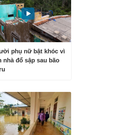
ười phụ nữ bật khóc vì
n nhà đổ sập sau bão
ru