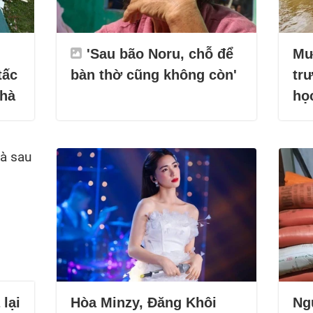
'Sau bão Noru, chỗ để
Mư
tấc
bàn thờ cũng không còn'
tr
nhà
họ
 lại
Hòa Minzy, Đăng Khôi
Ng