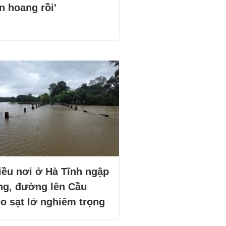
n hoang rồi'
iều nơi ở Hà Tĩnh ngập
ng, đường lên Cầu
eo sạt lở nghiêm trọng