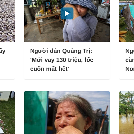
ấy
Người dân Quảng Trị:
Ng
'Mới vay 130 triệu, lốc
că
cuốn mất hết'
No