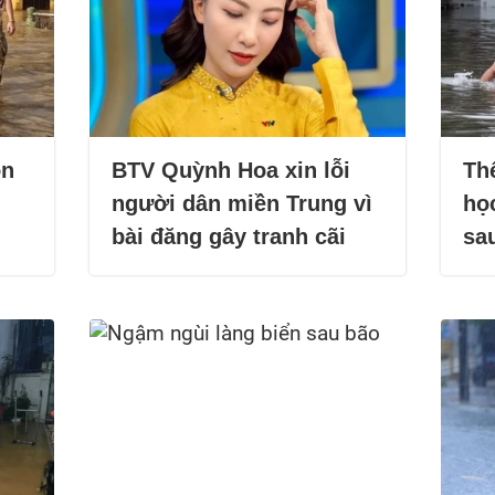
ọn
BTV Quỳnh Hoa xin lỗi
Th
người dân miền Trung vì
học
bài đăng gây tranh cãi
sa