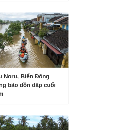
u Noru, Biển Đông
ng bão dồn dập cuối
m