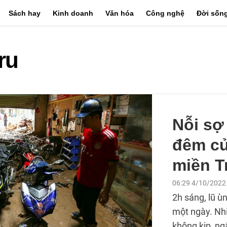
Sách hay
Kinh doanh
Văn hóa
Công nghệ
Đời sốn
ru
Nỗi sợ
đêm c
miền T
06:29 4/10/2022
2h sáng, lũ ù
một ngày. Nhi
không kịp, ng