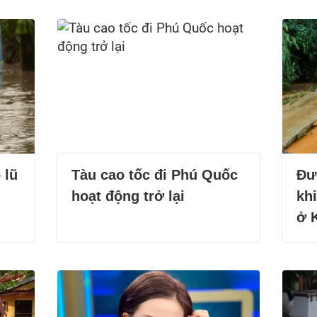
 lũ
Tàu cao tốc đi Phú Quốc
Đư
hoạt động trở lại
kh
ở 