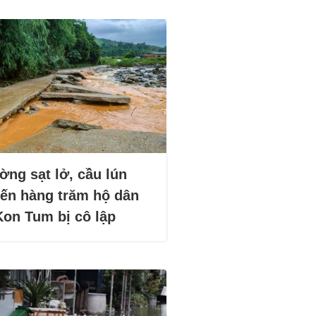
ờng sạt lở, cầu lún
iến hàng trăm hộ dân
Kon Tum bị cô lập