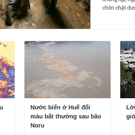
chôn chặt dướ
u
Nước biển ở Huế đổi
Lờ
màu bất thường sau bão
giớ
Noru