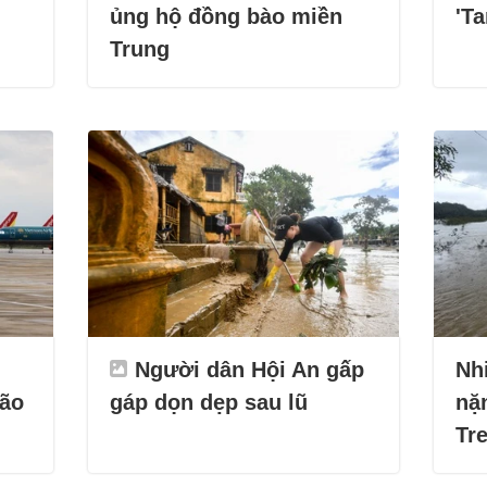
ủng hộ đồng bào miền
'Ta
Trung
Người dân Hội An gấp
Nh
bão
gáp dọn dẹp sau lũ
nặ
Tr