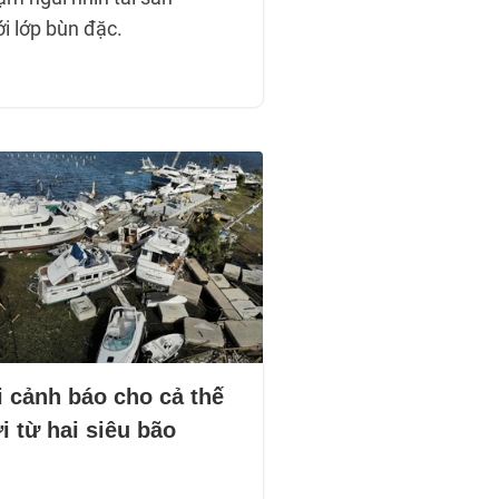
i lớp bùn đặc.
i cảnh báo cho cả thế
i từ hai siêu bão