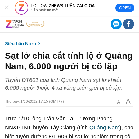
FOLLOW
ZNEWS
TRÊN
ZALO OA
OPEN
Cập nhật tin mới
Siêu bão Noru
Sạt lở chia cắt tỉnh lộ ở Quảng
Nam, 6.000 người bị cô lập
Tuyến ĐT601 của tỉnh Quảng Nam sạt lở khiến
6.000 người thuộc 4 xã vùng biên giới bị cô lập.
A
A
Thứ bảy, 1/10/2022 17:15 (GMT+7)
Trưa 1/10, ông Trần Văn Ta, Trưởng Phòng
NN&PTNT huyện Tây Giang (tỉnh
Quảng Nam
), cho
biết tuyến đường ĐT 606 bị sạt lở nghiêm trọng cô