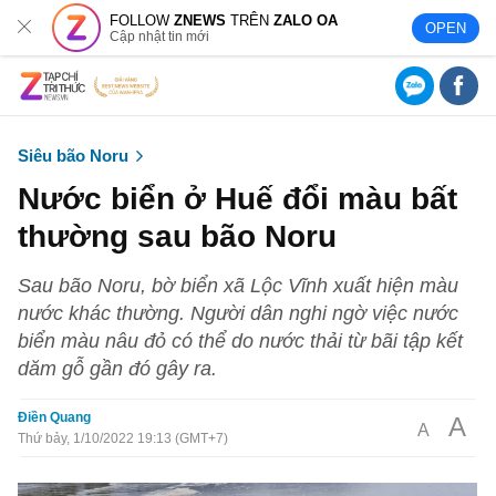
FOLLOW
ZNEWS
TRÊN
ZALO OA
OPEN
Cập nhật tin mới
Siêu bão Noru
Nước biển ở Huế đổi màu bất
thường sau bão Noru
Sau bão Noru, bờ biển xã Lộc Vĩnh xuất hiện màu
nước khác thường. Người dân nghi ngờ việc nước
biển màu nâu đỏ có thể do nước thải từ bãi tập kết
dăm gỗ gần đó gây ra.
Điền Quang
A
A
Thứ bảy, 1/10/2022 19:13 (GMT+7)