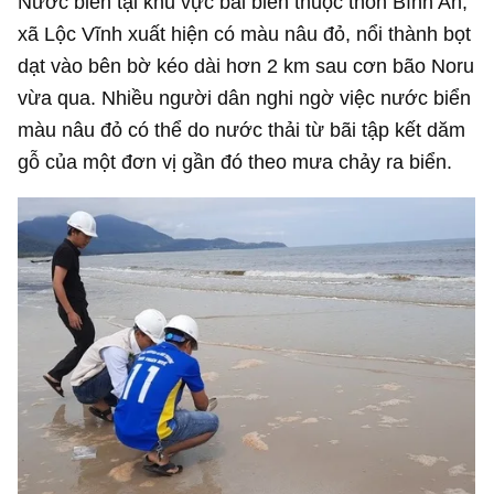
Nước biển tại khu vực bãi biển thuộc thôn Bình An,
xã Lộc Vĩnh xuất hiện có màu nâu đỏ, nổi thành bọt
dạt vào bên bờ kéo dài hơn 2 km sau cơn bão Noru
vừa qua. Nhiều người dân nghi ngờ việc nước biển
màu nâu đỏ có thể do nước thải từ bãi tập kết dăm
gỗ của một đơn vị gần đó theo mưa chảy ra biển.