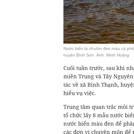
Nước biển bị nhuộm đen màu cà phê d
huyện Bình Sơn. Ảnh:
Minh Hoàng.
Cuối tuần trước, sau khi n
miền Trung và Tây Nguyên 
tác về xã Bình Thạnh, huyệ
hiểu vụ việc.
Trung tâm quan trắc môi t
tổ chức lấy 8 mẫu nước biể
nước biển màu đen để phân
các đơn vị chuyên môn để p