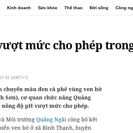
Kinh doanh
Sức khỏe
Thể thao
Đời sống
Công ng
vượt mức cho phép trong
 07:32 (GMT+7)
n chuyển màu đen cà phê vùng ven bờ
nh Sơn), cơ quan chức năng Quảng
ó nồng độ pH vượt mức cho phép.
 và Môi trường
Quảng Ngãi
công bố kết
biển ven bờ ở xã Bình Thạnh, huyện