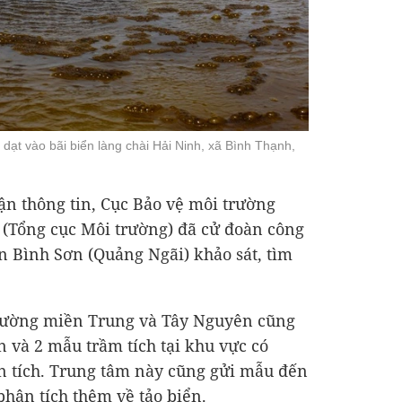
ạt vào bãi biển làng chài Hải Ninh, xã Bình Thạnh,
hận thông tin, Cục Bảo vệ môi trường
(Tổng cục Môi trường) đã cử đoàn công
n Bình Sơn (Quảng Ngãi) khảo sát, tìm
rường miền Trung và Tây Nguyên cũng
n và 2 mẫu trầm tích tại khu vực có
 tích. Trung tâm này cũng gửi mẫu đến
hân tích thêm về tảo biển.