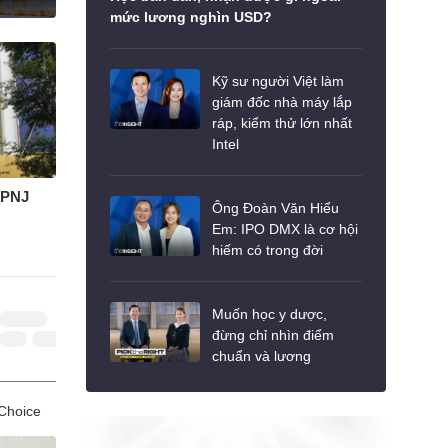
Học bán dẫn, nhận được gì ngoài
mức lương nghìn USD?
Kỹ sư người Việt làm
giám đốc nhà máy lắp
ráp, kiểm thử lớn nhất
Intel
 PNJ
Ông Đoàn Văn Hiểu
Em: IPO DMX là cơ hội
hiếm có trong đời
Muốn học y dược,
Upcom
đừng chỉ nhìn điểm
chuẩn và lương
Choice
#SHINE