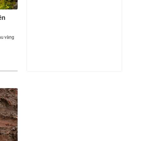
ên
àu vàng