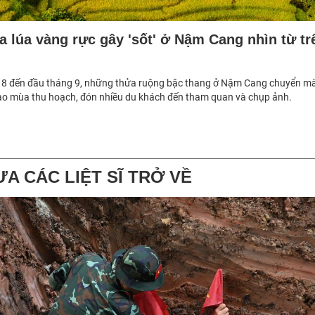
a lúa vàng rực gây 'sốt' ở Nậm Cang nhìn từ tr
 8 đến đầu tháng 9, những thửa ruộng bậc thang ở Nậm Cang chuyển m
vào mùa thu hoạch, đón nhiều du khách đến tham quan và chụp ảnh.
ƯA CÁC LIỆT SĨ TRỞ VỀ