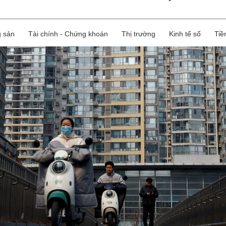
biết lý do
g sản
Tài chính - Chứng khoán
Thị trường
Kinh tế số
Tiề