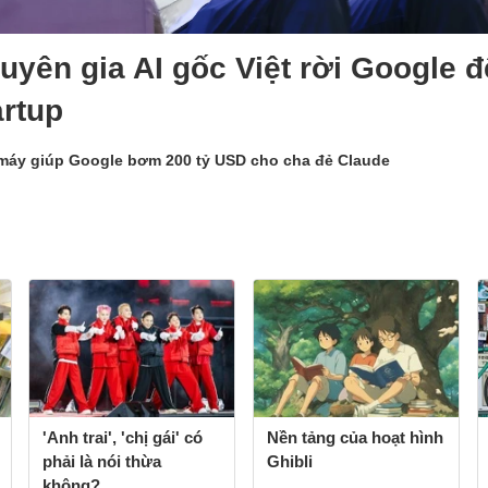
uyên gia AI gốc Việt rời Google đ
artup
máy giúp Google bơm 200 tỷ USD cho cha đẻ Claude
'Anh trai', 'chị gái' có
Nền tảng của hoạt
phải là nói thừa
hình Ghibli
không?