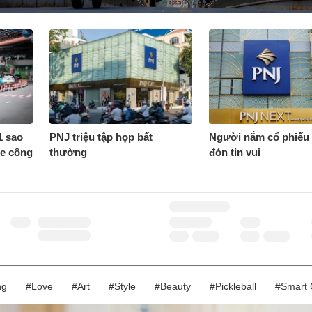
1 sao
PNJ triệu tập họp bất
Người nắm cổ phiếu
xe công
thường
đón tin vui
CHỨNG KHOÁN
EUR
VNINDEX
HNX
Mua
Bán
ng
#Love
#Art
#Style
#Beauty
#Pickleball
#Smart 