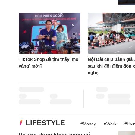
TikTok Shop đã tìm thấy 'mỏ
Nội Bài chịu đánh giá 
vàng' mới?
sau khi đổi điểm đón 
nghệ
GIÁ VÀNG SJC
TỶ GIÁ
Mua
Bán
USD
Mua
Bán
LIFESTYLE
#Money
#Work
#Livi