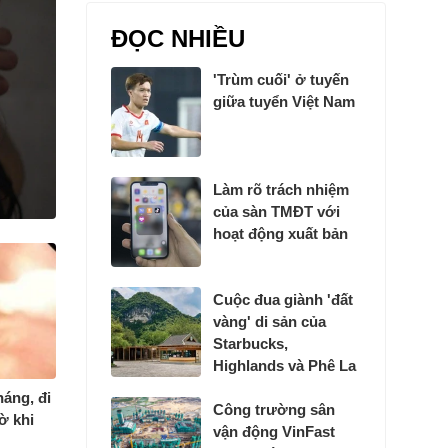
ĐỌC NHIỀU
'Trùm cuối' ở tuyến
giữa tuyển Việt Nam
Làm rõ trách nhiệm
của sàn TMĐT với
hoạt động xuất bản
Cuộc đua giành 'đất
vàng' di sản của
Starbucks,
Highlands và Phê La
háng, đi
Công trường sân
ờ khi