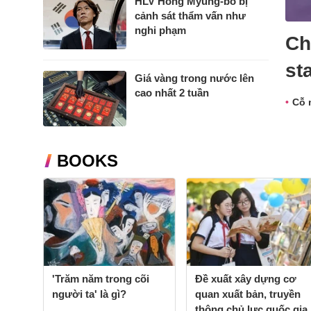
HLV Hong Myung-bo bị
cảnh sát thẩm vấn như
nghi phạm
Ch
st
Giá vàng trong nước lên
cao nhất 2 tuần
Cỗ 
BOOKS
'Trăm năm trong cõi
Đề xuất xây dựng cơ
người ta' là gì?
quan xuất bản, truyền
thông chủ lực quốc