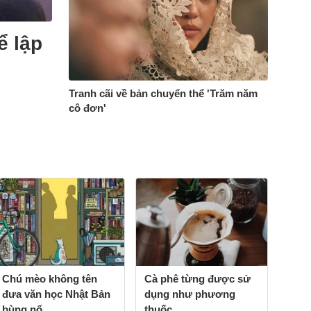
ể lập
Tranh cãi về bản chuyển thể 'Trăm năm
cô đơn'
Chú mèo không tên
Cà phê từng được sử
Ra m
đưa văn học Nhật Bản
dụng như phương
phẩ
bùng nổ
thuốc
Tổn