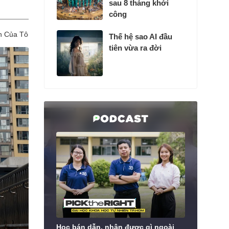
vận động VinFast
sau 8 tháng khởi
công
n Của Tôi
Hàng không
Nông Nghiệp
TTDN
Thế hệ sao AI đầu
tiên vừa ra đời