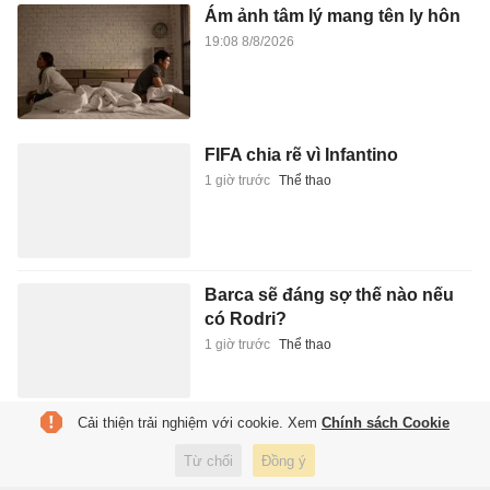
Ám ảnh tâm lý mang tên ly hôn
19:08 8/8/2026
FIFA chia rẽ vì Infantino
1 giờ trước
Thể thao
Barca sẽ đáng sợ thế nào nếu
có Rodri?
1 giờ trước
Thể thao
Cải thiện trải nghiệm với cookie. Xem
Chính sách Cookie
Lời xin lỗi từ 4 cô gái thống trị
Kpop
Từ chối
Đồng ý
1 giờ trước
Giải trí