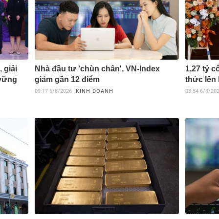
 giải
Nhà đầu tư 'chùn chân', VN-Index
1,27 tỷ 
 vững
giảm gần 12 điểm
thức lên
09:17
6/8/2026
KINH DOANH
03:54
6/8/20