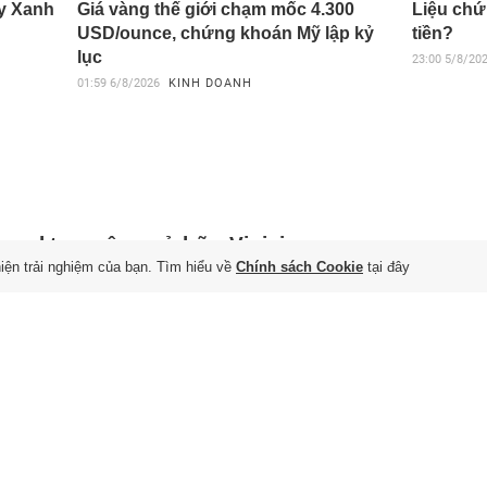
áy Xanh
Giá vàng thế giới chạm mốc 4.300
Liệu chứ
USD/ounce, chứng khoán Mỹ lập kỷ
tiền?
lục
23:00
5/8/20
01:59
6/8/2026
KINH DOANH
enal tan mộng sở hữu Vinicius
hiện trải nghiệm của bạn. Tìm hiểu về
Chính sách Cookie
tại đây
 7/8/2026
The Athletic, Vinicius và Real Madrid đã đạt thỏa thuận gia
ợp đồng, qua đó chấm dứt mọi tin đồn liên quan đến Arsenal.
n đạo Brazil khiến MU và Arsenal
nh giành
 7/8/2026