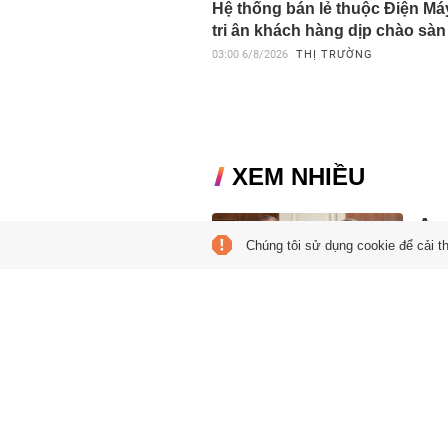
Hệ thống bán lẻ thuộc Điện M
tri ân khách hàng dịp chào sàn
03:00
6/8/2026
THỊ TRƯỜNG
XEM NHIỀU
Ars
Chúng tôi sử dụng cookie để cải t
04:55
Theo 
hạn h
Tiề
tra
00:01