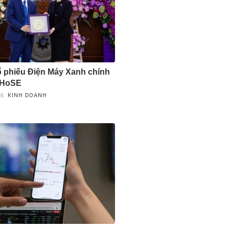
cổ phiếu Điện Máy Xanh chính
 HoSE
26
KINH DOANH