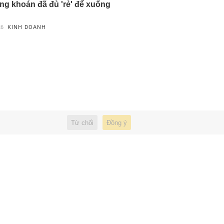
ng khoán đã đủ 'rẻ' để xuống
26
KINH DOANH
Từ chối
Đồng ý