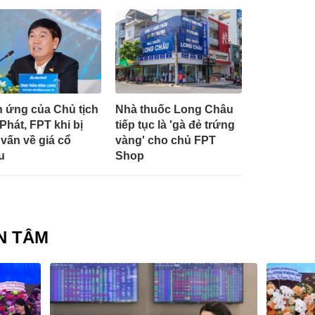
 ứng của Chủ tịch
Nhà thuốc Long Châu
Phát, FPT khi bị
tiếp tục là 'gà đẻ trứng
 vấn về giá cổ
vàng' cho chủ FPT
u
Shop
N TÂM