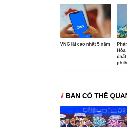
VNG lãi cao nhất 5 năm
Phản
Hòa 
chất
phiế
BẠN CÓ THỂ QUA