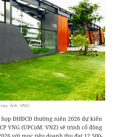
 nay. Ảnh:
VNG
.
ên họp ĐHĐCĐ thường niên 2026 dự kiến
TCP VNG (UPCoM: VNZ) sẽ trình cổ đông
026 với mục tiêu doanh thu đạt 12.500-