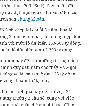
 trước thuế 300-450 tỷ. Đây là lần đầu
 này đặt mục tiêu có lãi kể từ khi cổ
 trên sàn
chứng khoán
.
NG sẽ khép lại chuỗi 5 năm thua lỗ
 Trong 3 năm gần nhất, doanh nghiệp đều
anh với mức lỗ dự kiến 150-
600 tỷ đồng
,
khoản lỗ đột biến vượt
2.300 tỷ đồng
.
ận năm nay đến từ những tín hiệu tích
ài chính quý đầu năm cho thấy VNG ghi
tỷ đồng
và lãi sau thuế đạt
125 tỷ đồng
,
g vòng 4 năm trở lại đây.
ho biết kết quả này đến từ việc 3/4
 tăng trưởng 2 chữ số, cùng với việc
 kiểm soát chặt chẽ chi phí hoạt động,