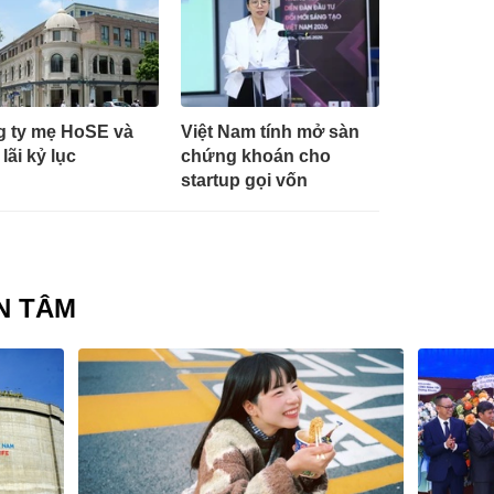
 ty mẹ HoSE và
Việt Nam tính mở sàn
lãi kỷ lục
chứng khoán cho
startup gọi vốn
N TÂM