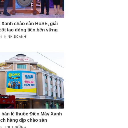
 Xanh chào sàn HoSE, giải
 cột tạo dòng tiền bền vững
26
KINH DOANH
 bán lẻ thuộc Điện Máy Xanh
hách hàng dịp chào sàn
26
THỊ TRƯỜNG