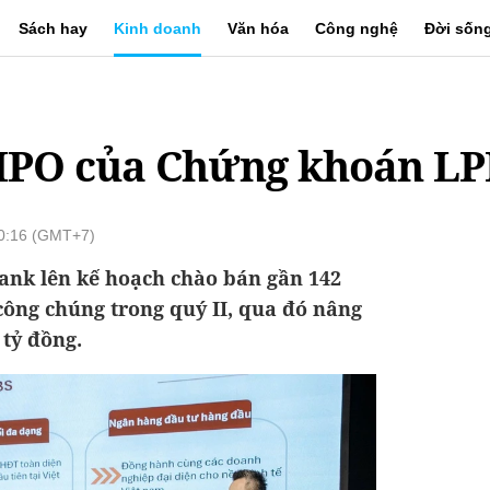
Sách hay
Kinh doanh
Văn hóa
Công nghệ
Đời sốn
 IPO của Chứng khoán L
10:16 (GMT+7)
nk lên kế hoạch chào bán gần 142
 công chúng trong quý II, qua đó nâng
 tỷ đồng.