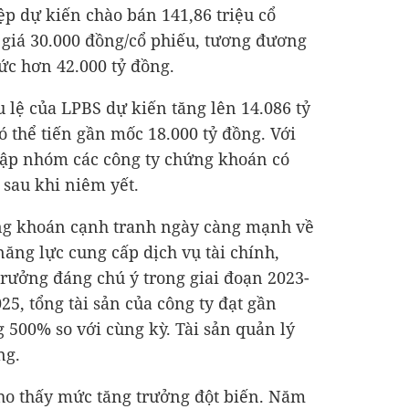
p dự kiến chào bán 141,86 triệu cổ
i giá 30.000 đồng/cổ phiếu, tương đương
mức hơn
42.000 tỷ đồng
.
u lệ của LPBS dự kiến tăng lên
14.086 tỷ
có thể tiến gần mốc
18.000 tỷ đồng
. Với
hập nhóm các công ty chứng khoán có
 sau khi niêm yết.
ng khoán cạnh tranh ngày càng mạnh về
ăng lực cung cấp dịch vụ tài chính,
trưởng đáng chú ý trong giai đoạn 2023-
5, tổng tài sản của công ty đạt gần
g 500% so với cùng kỳ. Tài sản quản lý
ng
.
ho thấy mức tăng trưởng đột biến. Năm