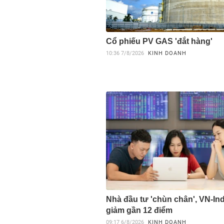
Cổ phiếu PV GAS 'đắt hàng'
10:36
7/8/2026
KINH DOANH
Nhà đầu tư 'chùn chân', VN-In
giảm gần 12 điểm
09:17
6/8/2026
KINH DOANH