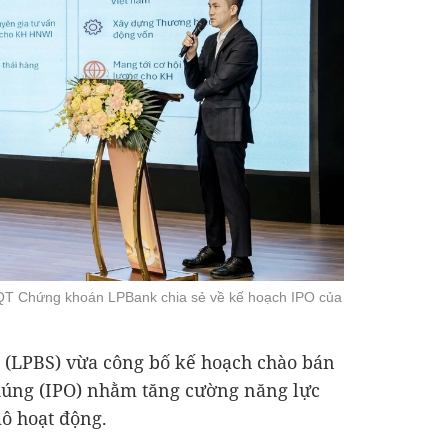
T Chứng khoán LPBank chia sẻ về kế hoạch IPO của
(LPBS) vừa công bố kế hoạch chào bán
chúng (IPO) nhằm tăng cường năng lực
ô hoạt động.