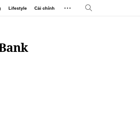
g
Lifestyle
Cải chính
PBank