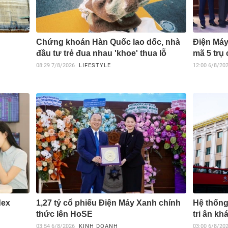
Chứng khoán Hàn Quốc lao dốc, nhà
Điện Máy
đầu tư trẻ đua nhau 'khoe' thua lỗ
mã 5 trụ
08:29
7/8/2026
LIFESTYLE
12:00
6/8/20
dex
1,27 tỷ cổ phiếu Điện Máy Xanh chính
Hệ thống
thức lên HoSE
tri ân k
03:54
6/8/2026
KINH DOANH
03:00
6/8/20