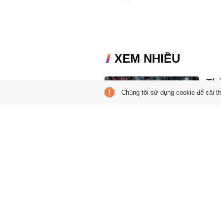
XEM NHIỀU
Th
Chúng tôi sử dụng cookie để cải t
In
05:00
Hai l
chấp
châu
Quy
Ro
05:00
Việc 
quyế
cho t