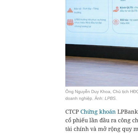
Ông Nguyễn Duy Khoa, Chủ tịch HĐQ
doanh nghiệp. Ảnh:
LPBS
.
CTCP
Chứng khoán
LPBank 
cổ phiếu lần đầu ra công 
tài chính và mở rộng quy m