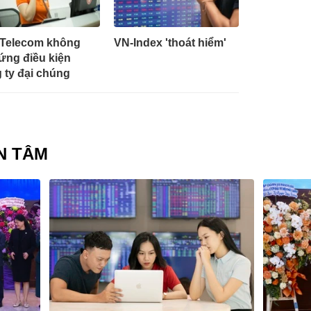
Telecom không
VN-Index 'thoát hiểm'
ứng điều kiện
 ty đại chúng
N TÂM