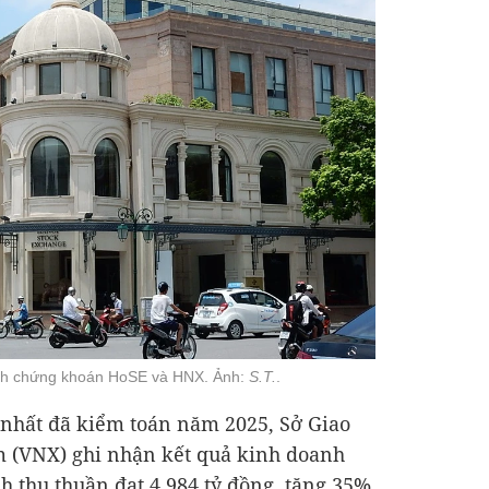
ịch chứng khoán HoSE và HNX. Ảnh:
S.T.
.
 nhất đã kiểm toán năm 2025, Sở Giao
 (VNX) ghi nhận kết quả kinh doanh
h thu thuần đạt
4.984 tỷ đồng
, tăng 35%