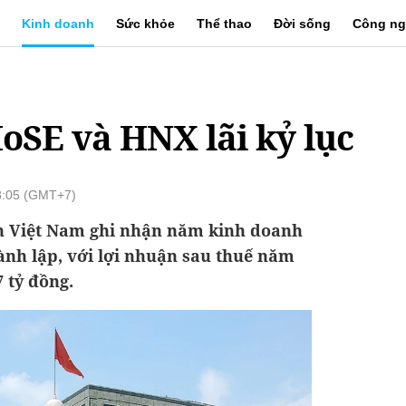
Kinh doanh
Sức khỏe
Thể thao
Đời sống
Công ng
oSE và HNX lãi kỷ lục
8:05 (GMT+7)
n Việt Nam ghi nhận năm kinh doanh
ành lập, với lợi nhuận sau thuế năm
7 tỷ đồng.