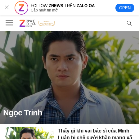
FOLLOW
ZNEWS
TRÊN
ZALO OA
OPEN
Cập nhật tin mới
Ngọc Trinh
Thấy gì khi vai bác sĩ của Minh
Luân bị chê cười khắp mạng xã