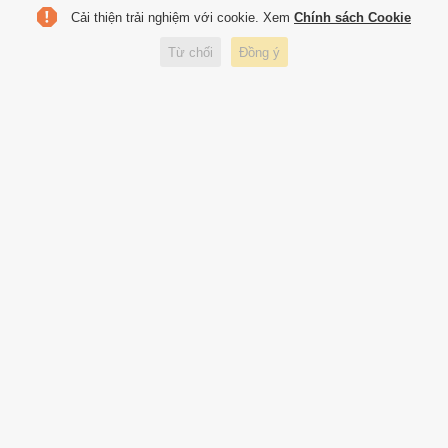
Cải thiện trải nghiệm với cookie. Xem
Chính sách Cookie
Thí sinh hoa hậu bị chỉ trích khi
Từ chối
Đồng ý
mặc giống Ngọc Trinh
Ngọc Trinh thừa nhận mặc
chiếc váy gây tranh cãi nhất
Ngọc Trinh bị chê mặc phản
cảm