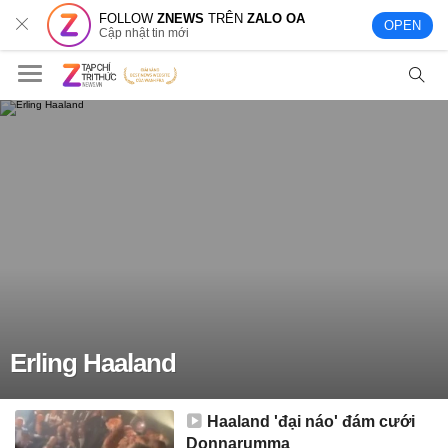
FOLLOW
ZNEWS
TRÊN
ZALO OA
OPEN
Cập nhật tin mới
Erling Haaland
Haaland 'đại náo' đám cưới
Donnarumma