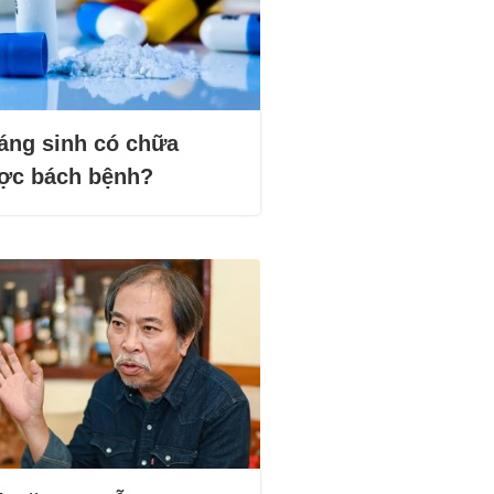
áng sinh có chữa
ợc bách bệnh?