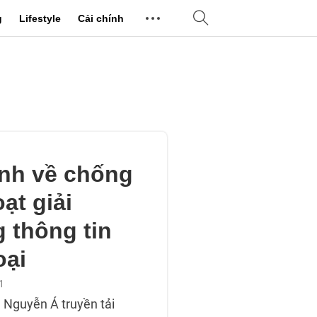
g
Lifestyle
Cải chính
nh về chống
ạt giải
 thông tin
oại
1
 Nguyễn Á truyền tải