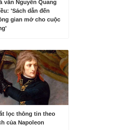
à văn Nguyễn Quang
iều: 'Sách dẫn đến
ông gian mở cho cuộc
ng'
t lọc thông tin theo
ch của Napoleon