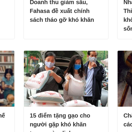
Doanh thu giảm sâu,
Nh
Fahasa đề xuất chính
Th
sách tháo gỡ khó khăn
kh
số
hế
15 điểm tặng gạo cho
Chắ
người gặp khó khăn
cá