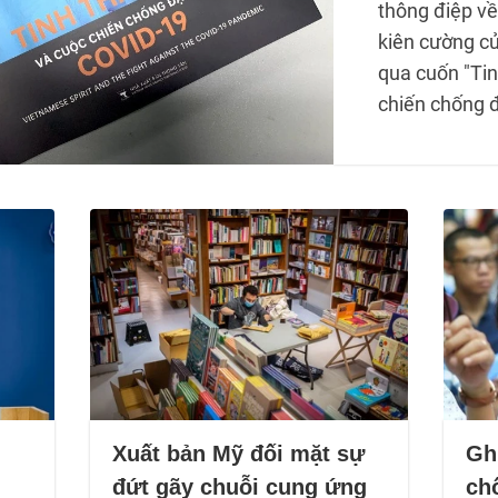
thông điệp về
kiên cường c
qua cuốn "Tin
chiến chống đ
Xuất bản Mỹ đối mặt sự
Gh
n
đứt gãy chuỗi cung ứng
ch