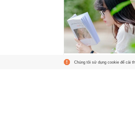
Đọc sách để những ng
Chúng tôi sử dụng cookie để cải t
giãn cách không nhàm
chán