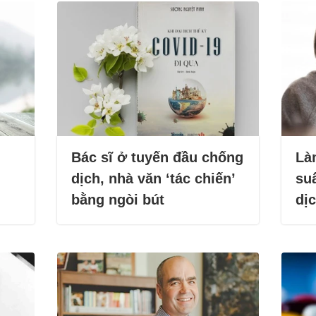
Bác sĩ ở tuyến đầu chống
Là
dịch, nhà văn ‘tác chiến’
su
bằng ngòi bút
dị