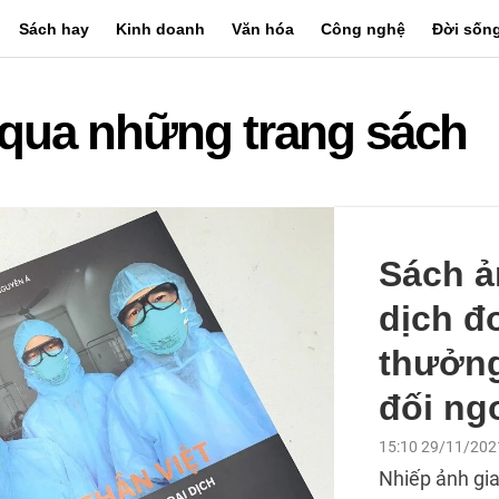
Sách hay
Kinh doanh
Văn hóa
Công nghệ
Đời sốn
qua những trang sách
Sách ả
dịch đo
thưởng
đối ng
15:10 29/11/202
Nhiếp ảnh gia