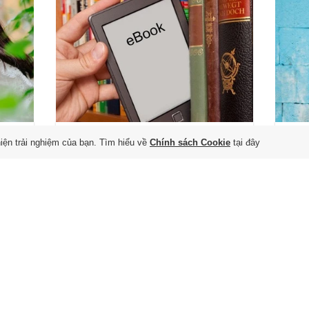
ày
Sách điện tử cho bệnh
Tư
hiện trải nghiệm của bạn. Tìm hiểu về
Chính sách Cookie
tại đây
viện dã chiến và khu
th
cách ly
th