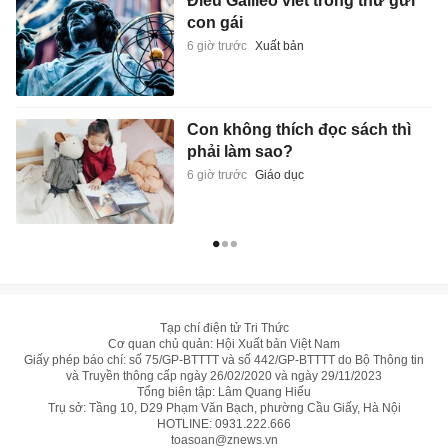
Điều Galileo viết trong thư gửi
con gái
6 giờ trước
Xuất bản
Con không thích đọc sách thì
phải làm sao?
6 giờ trước
Giáo dục
Tạp chí điện tử Tri Thức
Cơ quan chủ quản: Hội Xuất bản Việt Nam
Giấy phép báo chí: số 75/GP-BTTTT và số 442/GP-BTTTT do Bộ Thông tin
và Truyền thông cấp ngày 26/02/2020 và ngày 29/11/2023
Tổng biên tập: Lâm Quang Hiếu
Trụ sở: Tầng 10, D29 Phạm Văn Bạch, phường Cầu Giấy, Hà Nội
HOTLINE:
0931.222.666
toasoan@znews.vn