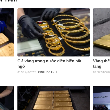
Giá vàng trong nước diễn biến bất
Vàng thế 
ngờ
tăng
03:30
7/8/2026
KINH DOANH
02:08
7/8/20