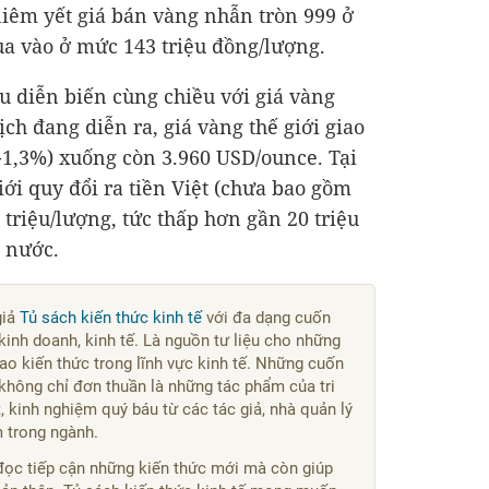
iêm yết giá bán vàng nhẫn tròn 999 ở
a vào ở mức 143 triệu đồng/lượng.
u diễn biến cùng chiều với giá vàng
ịch đang diễn ra, giá vàng thế giới giao
-1,3%) xuống còn
3.960 USD
/ounce. Tại
iới quy đổi ra tiền Việt (chưa bao gồm
 triệu/lượng, tức thấp hơn gần 20 triệu
g nước.
giả
Tủ sách kiến thức kinh tế
với đa dạng cuốn
kinh doanh, kinh tế. Là nguồn tư liệu cho những
o kiến thức trong lĩnh vực kinh tế. Những cuốn
không chỉ đơn thuần là những tác phẩm của tri
 kinh nghiệm quý báu từ các tác giả, nhà quản lý
m trong ngành.
đọc tiếp cận những kiến thức mới mà còn giúp