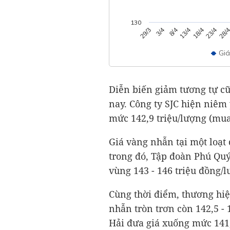
130
13/4
3/4
28/
18/4
8/4
23/4
29/3
Gi
Diễn biến giảm tương tự cũ
nay. Công ty SJC hiện niêm 
mức 142,9 triệu/lượng (mua
Giá vàng nhẫn tại một loạt
trong đó, Tập đoàn Phú Quý
vùng 143 - 146 triệu đồng/l
Cùng thời điểm, thương hi
nhẫn tròn trơn còn 142,5 -
Hải đưa giá xuống mức 141,