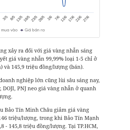
4
7/6
28/5
18/5
8/5
22/6
12/6
2/6
23/5
13/5
27/6
3/5
17/6
á mua vào
Giá bán ra
ng xảy ra đối với giá vàng nhẫn sáng
yết giá vàng nhẫn 99,99% loại 1-5 chỉ ở
) và 145,9 triệu đồng/lượng (bán).
 doanh nghiệp lớn cũng lùi sâu sáng nay,
, DOJI, PNJ neo giá vàng nhẫn ở quanh
ượng.
ệu Bảo Tín Minh Châu giảm giá vàng
 146 triệu/lượng, trong khi Bảo Tín Mạnh
8 - 145,8 triệu đồng/lượng. Tại TP.HCM,