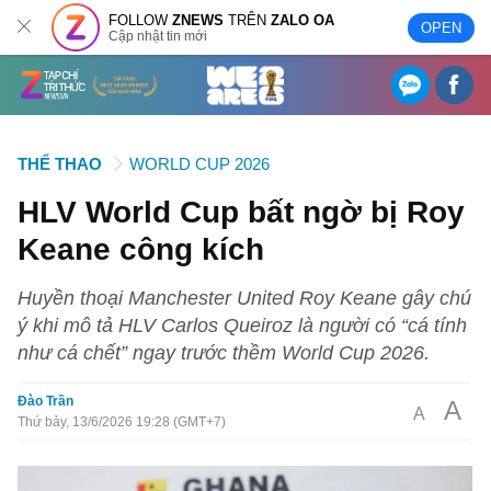
FOLLOW
ZNEWS
TRÊN
ZALO OA
OPEN
Cập nhật tin mới
THỂ THAO
WORLD CUP 2026
HLV World Cup bất ngờ bị Roy
Keane công kích
Huyền thoại Manchester United Roy Keane gây chú
ý khi mô tả HLV Carlos Queiroz là người có “cá tính
như cá chết” ngay trước thềm World Cup 2026.
Đào Trần
A
A
Thứ bảy, 13/6/2026 19:28 (GMT+7)