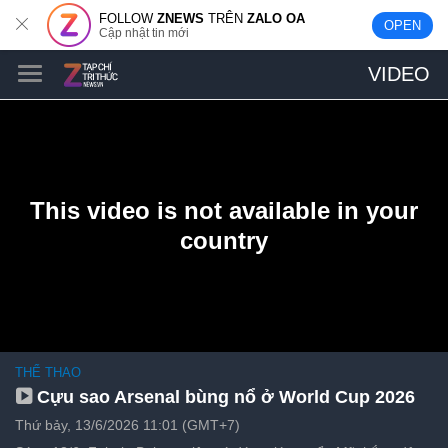
FOLLOW
ZNEWS
TRÊN
ZALO OA
OPEN
Cập nhật tin mới
VIDEO
THỂ THAO
Cựu sao Arsenal bùng nổ ở World Cup 2026
Thứ bảy, 13/6/2026 11:01 (GMT+7)