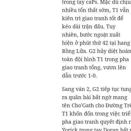
trong tay caPs. Mặc dù chịu
nhiều tổn thất sớm, T1 vẫn
kiên trì giao tranh tốt để
kéo dài trận đấu. Tuy
nhiên, bước ngoặt xuất
hiện ở phút thứ 42 tại hang
Rồng Lửa. G2 hủy diệt hoà
toàn đội hình T1 trong pha
giao tranh tổng, vươn lên
dẫn trước 1-0.
Sang ván 2, G2 tiếp tục tun
ra quân bài bất ngờ mang
tên Cho'Gath cho Đường Tr
T1 khốn đốn trong việc triể
pha giao tranh quyết định 
Yorick trong tay Doran bất 