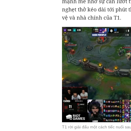
mạnh mẽ nhờ sự càn lướt t
nghẹt thở kéo dài tới phút 
vệ và nhà chính của T1.
T1 rời giải đấu một cách tiếc nuối sa