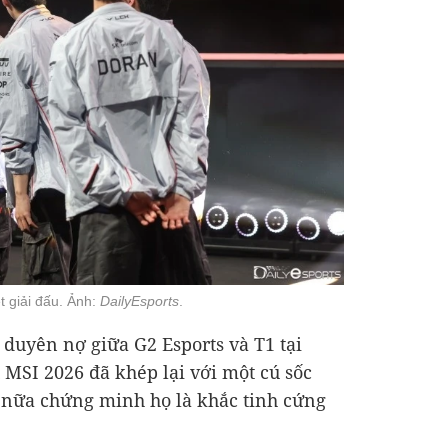
t giải đấu. Ảnh:
DailyEsports
.
 duyên nợ giữa G2 Esports và T1 tại
 MSI 2026 đã khép lại với một cú sốc
n nữa chứng minh họ là khắc tinh cứng