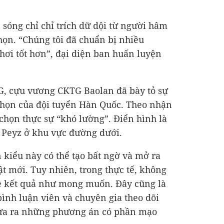
 sóng chỉ chỉ trích dữ dội từ người hâm
ọn. “Chúng tôi đã chuẩn bị nhiều
ơi tốt hơn”, đại diện ban huấn luyện
LG, cựu vương CKTG Baolan đã bày tỏ sự
chọn của đội tuyển Hàn Quốc. Theo nhận
chọn thực sự “khó lường”. Điển hình là
 Peyz ở khu vực đường dưới.
n kiểu này có thể tạo bất ngờ và mở ra
ật mới. Tuy nhiên, trong thực tế, không
về kết quả như mong muốn. Đây cũng là
ình luận viên và chuyên gia theo dõi
 đưa ra những phương án có phần mạo