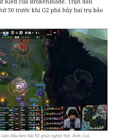
ừ Kled của BrokenBlade. Trận đấu
thứ 50 trước khi G2 phá hủy hai trụ bảo
u ván đấu kéo dài 50 phút nghẹt thở. Ảnh:
LoL