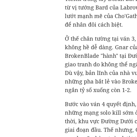
từ vị tướng Bard của Labro
lướt mạnh mẽ của Cho'Gath
để nhân đôi cách biệt.
Ở thế chân tường tại ván 3,
không hề dễ dàng. Gnar của
BrokenBlade "hành" tại Đườ
giao tranh do không thể n
Dù vậy, bản lĩnh của nhà vu
những pha bắt lẻ vào Broke
ngắn tỷ số xuống còn 1-2.
Bước vào ván 4 quyết định,
những mạng solo kill sớm 
thời, khu vực Đường Dưới 
giai đoạn đầu. Thế nhưng,