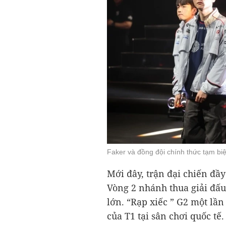
Faker và đồng đội chính thức tạm biệ
Mới đây, trận đại chiến đầy
Vòng 2 nhánh thua giải đấu
lớn. “Rạp xiếc ” G2 một lầ
của T1 tại sân chơi quốc tế.