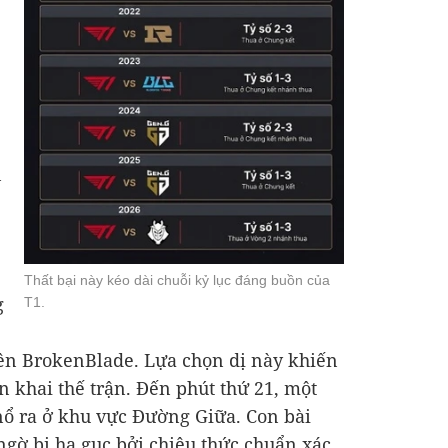
n
Thất bại này kéo dài chuỗi kỷ lục đáng buồn của
g
T1.
ên BrokenBlade. Lựa chọn dị này khiến
n khai thế trận. Đến phút thứ 21, một
nổ ra ở khu vực Đường Giữa. Con bài
ngờ bị hạ gục bởi chiêu thức chuẩn xác