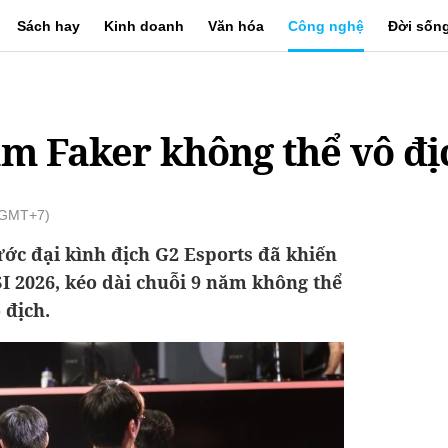
Sách hay
Kinh doanh
Văn hóa
Công nghệ
Đời sốn
ăm Faker không thể vô đị
 (GMT+7)
ước đại kình địch G2 Esports đã khiến
I 2026, kéo dài chuỗi 9 năm không thể
 địch.