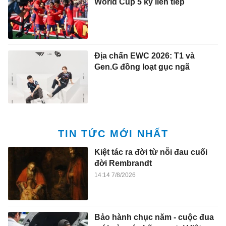
World Cup 5 kỳ liên tiếp
Địa chấn EWC 2026: T1 và
Gen.G đồng loạt gục ngã
TIN TỨC MỚI NHẤT
Kiệt tác ra đời từ nỗi đau cuối
đời Rembrandt
14:14 7/8/2026
Bảo hành chục năm - cuộc đua