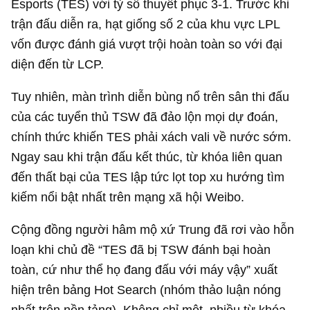
Esports (TES) với tỷ số thuyết phục 3-1. Trước khi
trận đấu diễn ra, hạt giống số 2 của khu vực LPL
vốn được đánh giá vượt trội hoàn toàn so với đại
diện đến từ LCP.
Tuy nhiên, màn trình diễn bùng nổ trên sân thi đấu
của các tuyển thủ TSW đã đảo lộn mọi dự đoán,
chính thức khiến TES phải xách vali về nước sớm.
Ngay sau khi trận đấu kết thúc, từ khóa liên quan
đến thất bại của TES lập tức lọt top xu hướng tìm
kiếm nổi bật nhất trên mạng xã hội Weibo.
Cộng đồng người hâm mộ xứ Trung đã rơi vào hỗn
loạn khi chủ đề “TES đã bị TSW đánh bại hoàn
toàn, cứ như thể họ đang đấu với máy vậy” xuất
hiện trên bảng Hot Search (nhóm thảo luận nóng
nhất trên nền tảng). Không chỉ một, nhiều từ khóa