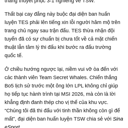
thắng thuyết phục 3-1 nghiêng về TSW.
Thất bại cay đắng này buộc đại diện ban huấn
luyện TES phải lên tiếng xin lỗi người hâm mộ trên
trang chủ ngay sau trận đấu. TES thừa nhận đội
tuyển đã có sự chuẩn bị chưa tốt về cả mặt chiến
thuật lẫn tâm lý thi đấu khi bước ra đấu trường
quốc tế.
Ở chiều hướng ngược lại, niềm vui vỡ òa đến với
các thành viên Team Secret Whales. Chiến thắng
Bo5 lịch sử trước một ông lớn LPL không chỉ giúp
họ tiếp tục hành trình tại MSI 2026, mà còn là lời
khẳng định đanh thép cho vị thế của khu vực.
“Chúng tôi đã thi đấu với tinh thần không còn gì để
mất”, đại diện ban huấn luyện TSW chia sẻ với
Sina
eSport
.