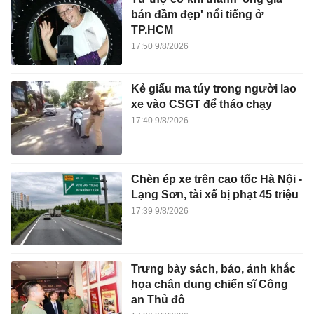
bán đầm đẹp' nổi tiếng ở
TP.HCM
17:50 9/8/2026
Kẻ giấu ma túy trong người lao
xe vào CSGT để tháo chạy
17:40 9/8/2026
Chèn ép xe trên cao tốc Hà Nội -
Lạng Sơn, tài xế bị phạt 45 triệu
17:39 9/8/2026
Trưng bày sách, báo, ảnh khắc
họa chân dung chiến sĩ Công
an Thủ đô