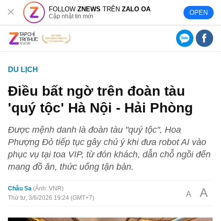
FOLLOW
ZNEWS
TRÊN
ZALO OA
OPEN
Cập nhật tin mới
DU LỊCH
Điều bất ngờ trên đoàn tàu
'quý tộc' Hà Nội - Hải Phòng
Được mệnh danh là đoàn tàu "quý tộc", Hoa
Phượng Đỏ tiếp tục gây chú ý khi đưa robot AI vào
phục vụ tại toa VIP, từ đón khách, dẫn chỗ ngồi đến
mang đồ ăn, thức uống tận bàn.
Châu Sa
Ảnh: VNR
A
A
Thứ tư, 3/6/2026 19:24 (GMT+7)