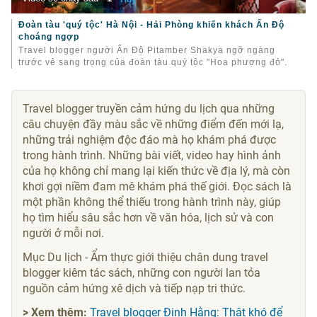
Đoàn tàu 'quý tộc' Hà Nội - Hải Phòng khiến khách Ấn Độ
choáng ngợp
Travel blogger người Ấn Độ Pitamber Shakya ngỡ ngàng
trước vẻ sang trọng của đoàn tàu quý tộc "Hoa phượng đỏ".
Travel blogger truyền cảm hứng du lịch qua những
câu chuyện đầy màu sắc về những điểm đến mới lạ,
những trải nghiệm độc đáo mà họ khám phá được
trong hành trình. Những bài viết, video hay hình ảnh
của họ không chỉ mang lại kiến thức về địa lý, mà còn
khơi gợi niềm đam mê khám phá thế giới. Đọc sách là
một phần không thể thiếu trong hành trình này, giúp
họ tìm hiểu sâu sắc hơn về văn hóa, lịch sử và con
người ở mỗi nơi.
Mục Du lịch - Ẩm thực giới thiệu chân dung travel
blogger kiêm tác sách, những con người lan tỏa
nguồn cảm hứng xê dịch và tiếp nạp tri thức.
> Xem thêm:
Travel blogger Đinh Hằng: Thật khó để