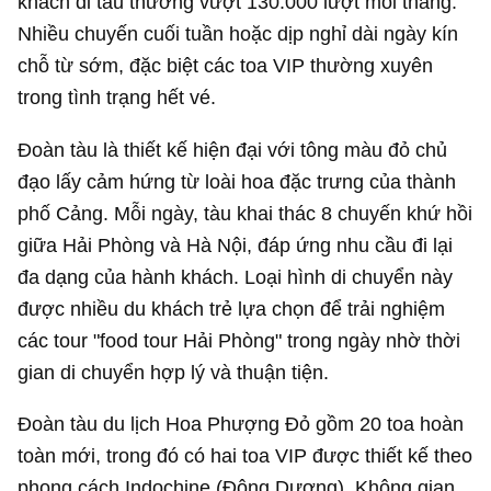
khách đi tàu thường vượt 130.000 lượt mỗi tháng.
Nhiều chuyến cuối tuần hoặc dịp nghỉ dài ngày kín
chỗ từ sớm, đặc biệt các toa VIP thường xuyên
trong tình trạng hết vé.
Đoàn tàu là thiết kế hiện đại với tông màu đỏ chủ
đạo lấy cảm hứng từ loài hoa đặc trưng của thành
phố Cảng. Mỗi ngày, tàu khai thác 8 chuyến khứ hồi
giữa Hải Phòng và Hà Nội, đáp ứng nhu cầu đi lại
đa dạng của hành khách. Loại hình di chuyển này
được nhiều du khách trẻ lựa chọn để trải nghiệm
các tour "food tour Hải Phòng" trong ngày nhờ thời
gian di chuyển hợp lý và thuận tiện.
Đoàn tàu du lịch Hoa Phượng Đỏ gồm 20 toa hoàn
toàn mới, trong đó có hai toa VIP được thiết kế theo
phong cách Indochine (Đông Dương). Không gian