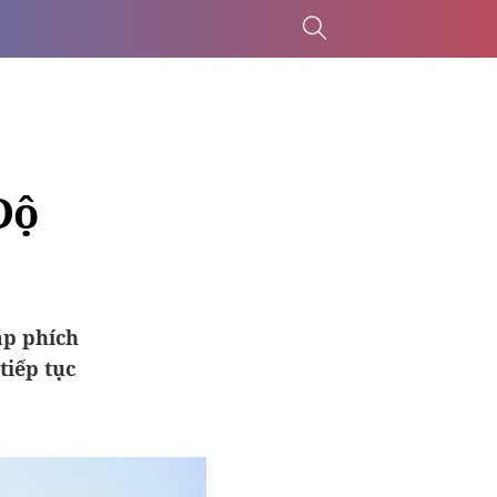
Độ
áp phích
tiếp tục