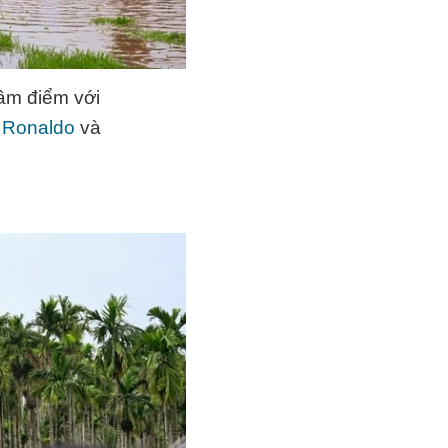
tâm điểm với
o Ronaldo
và