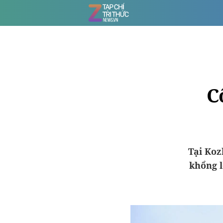
C
Tại Koz
khổng l