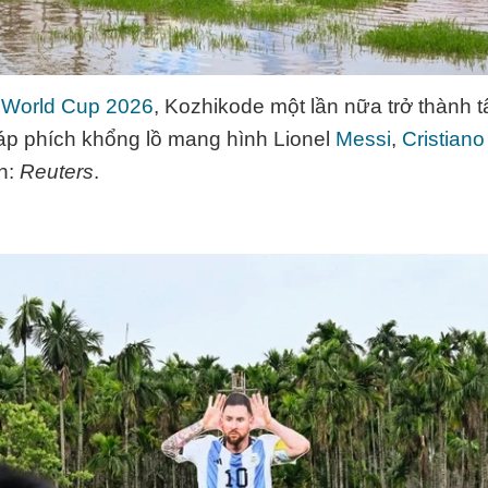
m
World Cup 2026
, Kozhikode một lần nữa trở thành 
p phích khổng lồ mang hình Lionel
Messi
,
Cristian
h:
Reuters
.