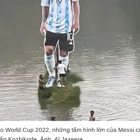
o World Cup 2022, những tấm hình lớn của Messi 
hắp Kozhikode. Ảnh:
Al Jazeera
.