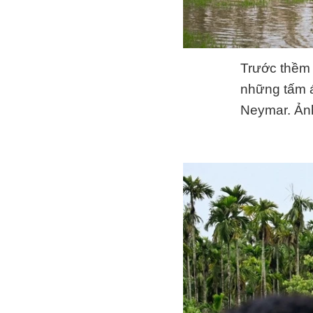
Trước thề
những tấm á
Neymar. Ản