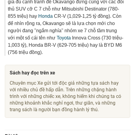
giá đủ cạnh tranh để Okavango đứng cùng với các đối
thủ SUV cỡ C 7 chỗ như Mitsubishi Destinator (780-
855 triệu) hay
Honda
CR-V (1,029-
1,25 tỷ đồng
). Còn
để nhìn rộng ra, Okavango sẽ là lựa chọn mới cho
người đang "ngắm nghía" nhóm xe 7 chỗ tầm trung
với một số cái tên như
Toyota
Innova Cross (730 triệu-
1,003 tỷ), Honda BR-V (629-705 triệu) hay là BYD M6
(756 triệu đồng).
Sách hay đọc trên xe
Chuyên mục Xe gửi tới độc giả những tựa sách hay
với nhiều chủ đề hấp dẫn. Trên những chặng hành
trình với những chiếc xe, không hiếm khi chúng ta có
những khoảnh khắc nghỉ ngơi, thư giãn, và những
trang sách là người bạn đồng hành lý thú.