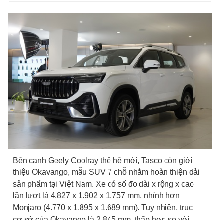
Bên cạnh Geely Coolray thế hệ mới, Tasco còn giới
thiệu Okavango, mẫu SUV 7 chỗ nhằm hoàn thiện dải
sản phẩm tại Việt Nam. Xe có số đo dài x rộng x cao
lần lượt là 4.827 x 1.902 x 1.757 mm, nhỉnh hơn
Monjaro (4.770 x 1.895 x 1.689 mm). Tuy nhiên, trục
cơ sở của Okavango là 2.845 mm, thấp hơn so với