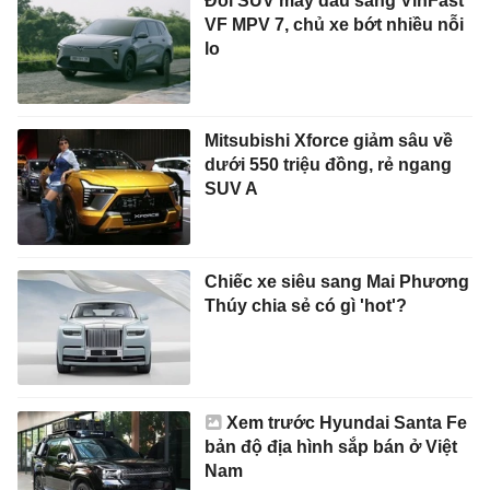
Đổi SUV máy dầu sang VinFast
VF MPV 7, chủ xe bớt nhiều nỗi
lo
Mitsubishi Xforce giảm sâu về
dưới 550 triệu đồng, rẻ ngang
SUV A
Chiếc xe siêu sang Mai Phương
Thúy chia sẻ có gì 'hot'?
Xem trước Hyundai Santa Fe
bản độ địa hình sắp bán ở Việt
Nam