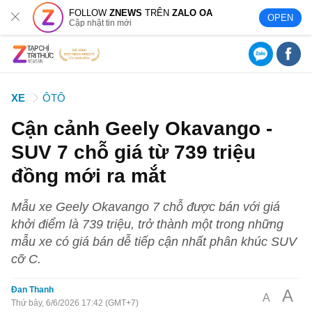
FOLLOW
ZNEWS
TRÊN
ZALO OA
OPEN
Cập nhật tin mới
XE
ÔTÔ
Cận cảnh Geely Okavango -
SUV 7 chỗ giá từ 739 triệu
đồng mới ra mắt
Mẫu xe Geely Okavango 7 chỗ được bán với giá
khởi điểm là 739 triệu, trở thành một trong những
mẫu xe có giá bán dễ tiếp cận nhất phân khúc SUV
cỡ C.
Đan Thanh
A
A
Thứ bảy, 6/6/2026 17:42 (GMT+7)