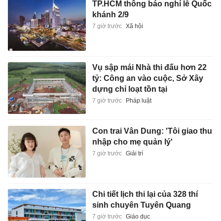
TP.HCM thông báo nghỉ lễ Quốc
khánh 2/9
7 giờ trước
Xã hội
Vụ sập mái Nhà thi đấu hơn 22
tỷ: Công an vào cuộc, Sở Xây
dựng chỉ loạt tồn tại
7 giờ trước
Pháp luật
Con trai Vân Dung: 'Tôi giao thu
nhập cho mẹ quản lý'
7 giờ trước
Giải trí
Chi tiết lịch thi lại của 328 thí
sinh chuyên Tuyên Quang
7 giờ trước
Giáo dục