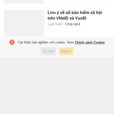
Lưu ý về sổ bảo hiểm xã hội
trên VNeID và VssID
1 giờ trước
Công nghệ
Cải thiện trải nghiệm với cookie. Xem
Chính sách Cookie
Giếng tự phun khí và nước cực
mạnh, gây xói lở
Từ chối
Đồng ý
1 giờ trước
Xã hội
Aston Martin 'tiến thoái lưỡng
nan' tìm nguồn vốn
1 giờ trước
Xe
Loạt quỹ đầu tư lớn tại Phố Wall