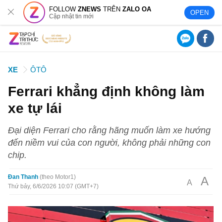
FOLLOW
ZNEWS
TRÊN
ZALO OA
OPEN
Cập nhật tin mới
XE
ÔTÔ
Ferrari khẳng định không làm
xe tự lái
Đại diện Ferrari cho rằng hãng muốn làm xe hướng
đến niềm vui của con người, không phải những con
chip.
Đan Thanh
theo Motor1
A
A
Thứ bảy, 6/6/2026 10:07 (GMT+7)