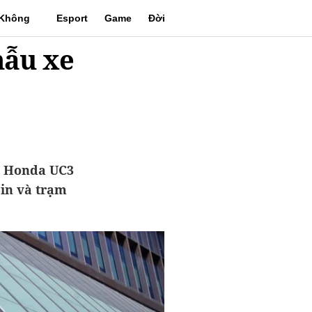
Không
Esport
Game
Đời
mẫu xe
gian
sống
à Honda UC3
pin và trạm