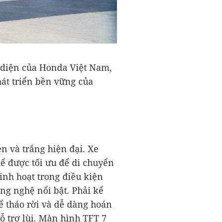
n diện của Honda Việt Nam,
át triển bền vững của
en và trắng hiện đại. Xe
hể được tối ưu để di chuyển
linh hoạt trong điều kiện
ng nghệ nổi bật. Phải kể
 tháo rời và dễ dàng hoán
hỗ trợ lùi. Màn hình TFT 7