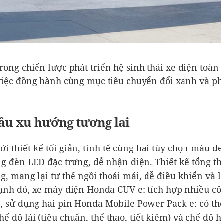
trong chiến lược phát triển hệ sinh thái xe điện toà
việc đồng hành cùng mục tiêu chuyển đổi xanh và ph
ầu xu hướng tương lai
ới thiết kế tối giản, tinh tế cùng hai tùy chọn màu đ
ng đèn LED đặc trưng, dễ nhận diện. Thiết kế tổng t
g, mang lại tư thế ngồi thoải mái, dễ điều khiển và 
ạnh đó, xe máy điện Honda CUV e: tích hợp nhiều cô
 sử dụng hai pin Honda Mobile Power Pack e: có thể
ế độ lái (tiêu chuẩn, thể thao, tiết kiệm) và chế độ 