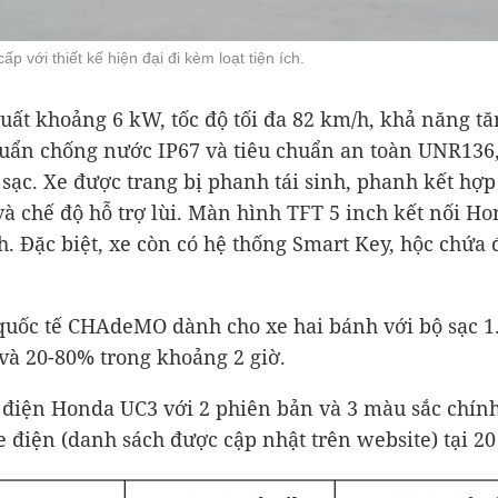
với thiết kế hiện đại đi kèm loạt tiện ích.
suất khoảng 6 kW, tốc độ tối đa 82 km/h, khả năng t
chuẩn chống nước IP67 và tiêu chuẩn an toàn UNR136
c. Xe được trang bị phanh tái sinh, phanh kết hợp C
 và chế độ hỗ trợ lùi. Màn hình TFT 5 inch kết nối H
h. Đặc biệt, xe còn có hệ thống Smart Key, hộc chứa đ
 quốc tế CHAdeMO dành cho xe hai bánh với bộ sạc 
và 20-80% trong khoảng 2 giờ.
y điện Honda UC3 với 2 phiên bản và 3 màu sắc chí
điện (danh sách được cập nhật trên website) tại 20