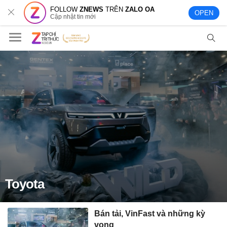
FOLLOW
ZNEWS
TRÊN
ZALO OA
OPEN
Cập nhật tin mới
Toyota
Bán tải, VinFast và những kỳ
vọng