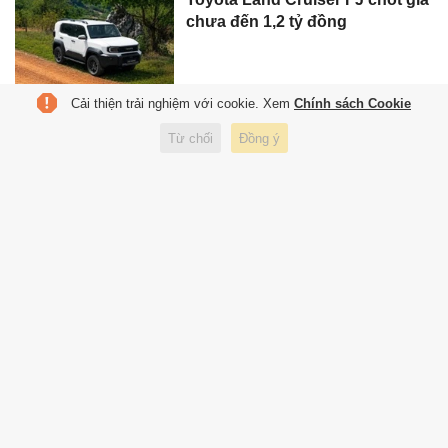
chưa đến 1,2 tỷ đồng
Cải thiện trải nghiệm với cookie. Xem
Chính sách Cookie
Toyota GR Supra bị triệu hồi do
Từ chối
Đồng ý
phụ tùng của BMW
Cơ hội nào cho Jaecoo J5 ở
phân khúc khó nhất thị trường
xe Việt?
Bảo hiểm lao đao vì đèn xe
thường hư hỏng còn đắt đỏ