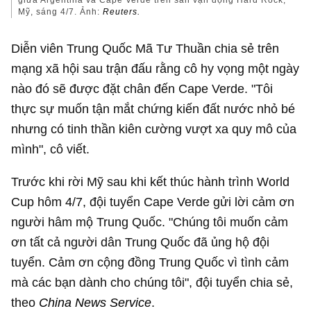
giữa Argentina và Cape Verde trên sân vận động Hard Rock,
Mỹ, sáng 4/7. Ảnh:
Reuters.
Diễn viên Trung Quốc Mã Tư Thuần chia sẻ trên
mạng xã hội sau trận đấu rằng cô hy vọng một ngày
nào đó sẽ được đặt chân đến Cape Verde. "Tôi
thực sự muốn tận mắt chứng kiến đất nước nhỏ bé
nhưng có tinh thần kiên cường vượt xa quy mô của
mình", cô viết.
Trước khi rời Mỹ sau khi kết thúc hành trình World
Cup hôm 4/7, đội tuyển Cape Verde gửi lời cảm ơn
người hâm mộ Trung Quốc. "Chúng tôi muốn cảm
ơn tất cả người dân Trung Quốc đã ủng hộ đội
tuyển. Cảm ơn cộng đồng Trung Quốc vì tình cảm
mà các bạn dành cho chúng tôi", đội tuyển chia sẻ,
theo
China News Service
.