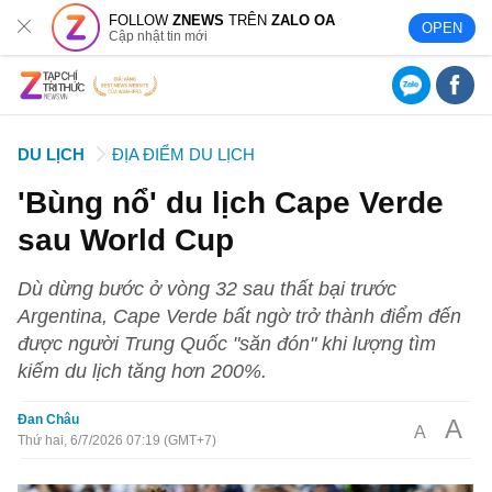
FOLLOW
ZNEWS
TRÊN
ZALO OA
OPEN
Cập nhật tin mới
DU LỊCH
ĐỊA ĐIỂM DU LỊCH
'Bùng nổ' du lịch Cape Verde
sau World Cup
Dù dừng bước ở vòng 32 sau thất bại trước
Argentina, Cape Verde bất ngờ trở thành điểm đến
được người Trung Quốc "săn đón" khi lượng tìm
kiếm du lịch tăng hơn 200%.
Đan Châu
A
A
Thứ hai, 6/7/2026 07:19 (GMT+7)