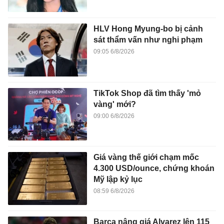
HLV Hong Myung-bo bị cảnh
sát thẩm vấn như nghi phạm
09:05 6/8/2026
TikTok Shop đã tìm thấy 'mỏ
vàng' mới?
09:00 6/8/2026
Giá vàng thế giới chạm mốc
4.300 USD/ounce, chứng khoán
Mỹ lập kỷ lục
08:59 6/8/2026
Barca nâng giá Alvarez lên 115