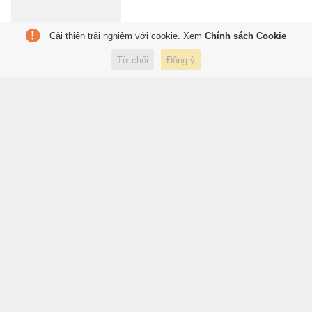
Cải thiện trải nghiệm với cookie. Xem
Chính sách Cookie
Vinicius xóa sạch Instagram,
Từ chối
Đồng ý
dấy lên tin đồn gia nhập Arsenal
23:51 hôm qua
Thể thao
FIFA nhận sai
23:51 hôm qua
Thể thao
PSG thua 0-3 trước đội rớt hạng
La Liga
23:49 hôm qua
Thể thao