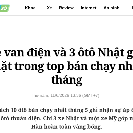
Khoa
Xe
Review
Internet
An ninh
học
mạng
 van điện và 3 ôtô Nhật 
ặt trong top bán chạy nh
tháng
Thứ năm, 11/6/2026 13:36 (GMT+7)
ách 10 ôtô bán chạy nhất tháng 5 ghi nhận sự áp 
ôtô thuần điện. Chỉ 3 xe Nhật và một xe Mỹ góp m
Hàn hoàn toàn vắng bóng.