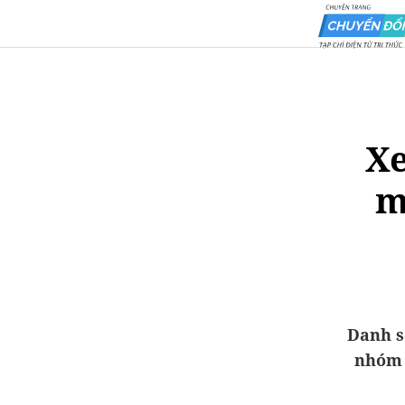
Xe
m
Danh s
nhóm 