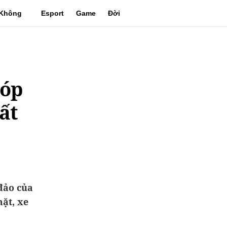
Không
Esport
Game
Đời
gian
sống
góp
ất
đảo của
ặt, xe