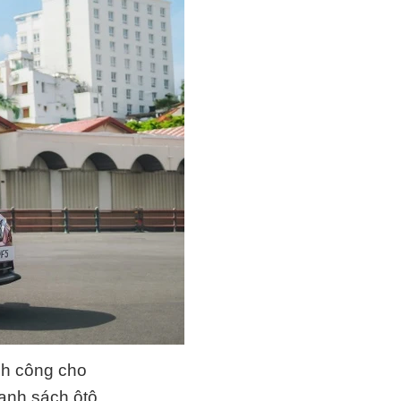
nh công cho
danh sách ôtô