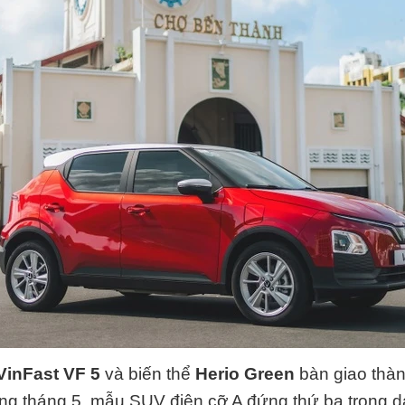
VinFast VF 5
và biến thể
Herio Green
bàn giao thà
ong tháng 5, mẫu SUV điện cỡ A đứng thứ ba trong 