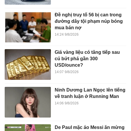
Đề nghị truy tố 56 bị can trong
đường dây tội phạm núp bóng
mua bán nợ
14:24 9/8/2026
Giá vàng liệu có tăng tiếp sau
cú bứt phá gần 300
USD/ounce?
14:07 9/8/2026
Ninh Dương Lan Ngọc lên tiếng
về tranh luận ở Running Man
14:06 9/8/2026
De Paul mặc áo Messi ăn mừng