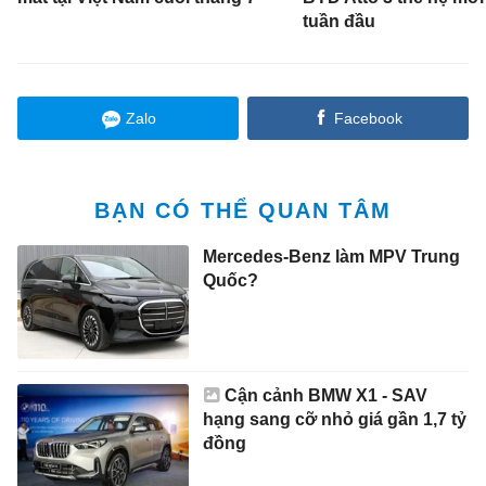
tuần đầu
Zalo
Facebook
BẠN CÓ THỂ QUAN TÂM
Mercedes-Benz làm MPV Trung
Quốc?
Cận cảnh BMW X1 - SAV
hạng sang cỡ nhỏ giá gần 1,7 tỷ
đồng