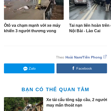
Ôtô va chạm mạnh với xe máy
Tai nạn liên hoàn trên
khiến 3 người thương vong
Nội Bài - Lào Cai
Hoài Nam/Tiền Phong
Zalo
Facebook
BẠN CÓ THỂ QUAN TÂM
Xe tải cẩu tông sập cầu, 2 người
may mắn thoát nạn