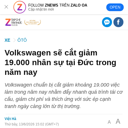
FOLLOW
ZNEWS
TRÊN
ZALO OA
OPEN
Cập nhật tin mới
XE
ÔTÔ
Volkswagen sẽ cắt giảm
19.000 nhân sự tại Đức trong
năm nay
Volkswagen chuẩn bị cắt giảm khoảng 19.000 việc
làm trong năm nay nhằm đẩy nhanh quá trình tái cơ
cấu, giảm chi phí và thích ứng với sức ép cạnh
tranh ngày càng lớn từ thị trường.
Việt Hà
A
A
Thứ bảy, 13/6/2026 15:02 (GMT+7)